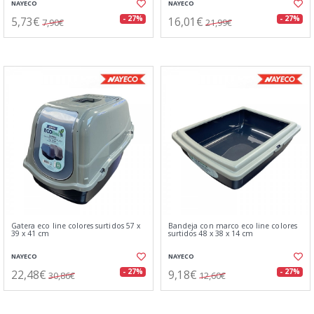
NAYECO
NAYECO
5,73€
16,01€
- 27%
- 27%
7,90€
21,99€
Gatera eco line colores surtidos 57 x
Bandeja con marco eco line colores
39 x 41 cm
surtidos 48 x 38 x 14 cm
NAYECO
NAYECO
22,48€
9,18€
- 27%
- 27%
30,86€
12,60€