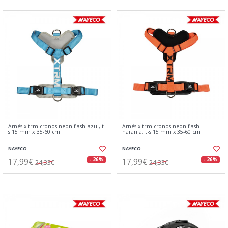
Arnés x-trm cronos neon flash azul, t-
Arnés x-trm cronos neon flash
s 15 mm x 35-60 cm
naranja, t-s 15 mm x 35-60 cm
NAYECO
NAYECO
17,99€
17,99€
- 26%
- 26%
24,33€
24,33€