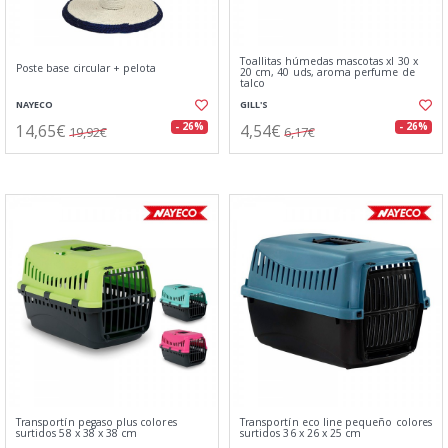
Toallitas húmedas mascotas xl 30 x
Poste base circular + pelota
20 cm, 40 uds, aroma perfume de
talco
NAYECO
GILL'S
14,65€
4,54€
- 26%
- 26%
19,92€
6,17€
Transportín pegaso plus colores
Transportín eco line pequeño colores
surtidos 58 x 38 x 38 cm
surtidos 36 x 26 x 25 cm