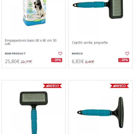
Empapadores basic 60 x 60 cm 50
Cepillo carda, pequeña
uds
EDM PRODUCT
NAYECO
25,80€
6,83€
- 28%
- 28%
35,77€
9,46€