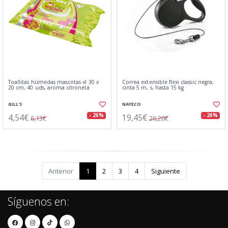
Toallitas húmedas mascotas xl 30 x
Correa extensible flexi classic negra,
20 cm, 40 uds, aroma citronela
cinta 5 m, s, hasta 15 kg
GILL'S
NAYECO
4,54€
19,45€
- 26%
- 26%
6,13€
26,26€
Anterior
1
2
3
4
Siguiente
Síguenos en: