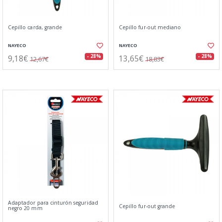
Cepillo carda, grande
Cepillo fur-out mediano
NAYECO
NAYECO
9,18€
13,65€
- 28%
- 28%
12,67€
18,83€
Adaptador para cinturón seguridad
Cepillo fur-out grande
negro 20 mm