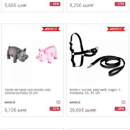
0,66€
8,25€
- 40%
- 37%
1,10€
13,07€
Cerdo de latex con sonido real
Arnés + correa, easy walk, negro, t -
colores surtidos 15 cm
mediana, 56 - 81 cm
NAYECO
NAYECO
6,10€
26,66€
- 35%
- 28%
9,41€
36,98€