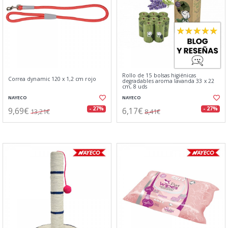
Rollo de 15 bolsas higiénicas
Correa dynamic 120 x 1,2 cm rojo
degradables aroma lavanda 33 x 22
cm, 8 uds
NAYECO
NAYECO
9,69€
6,17€
- 27%
- 27%
13,21€
8,41€