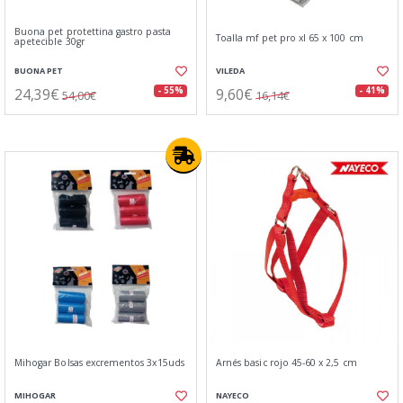
Buona pet protettina gastro pasta
Toalla mf pet pro xl 65 x 100 cm
apetecible 30gr
BUONA PET
VILEDA
24,39€
9,60€
- 55%
- 41%
54,00€
16,14€
Mihogar Bolsas excrementos 3x15uds
Arnés basic rojo 45-60 x 2,5 cm
MIHOGAR
NAYECO