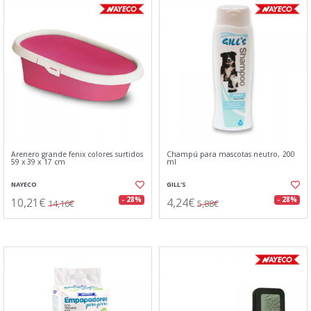
Arenero grande fenix colores surtidos
Champú para mascotas neutro, 200
59 x 39 x 17 cm
ml
NAYECO
GILL'S
10,21€
4,24€
- 28%
- 28%
14,16€
5,88€