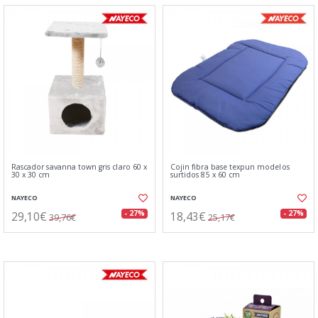
Rascador savanna town gris claro 60 x
Cojin fibra base texpun modelos
30 x 30 cm
surtidos 85 x 60 cm
NAYECO
NAYECO
29,10€
18,43€
- 27%
- 27%
39,76€
25,17€