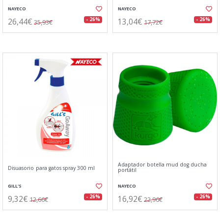
NAYECO
NAYECO
26,44€
13,04€
- 26%
- 26%
35,93€
17,72€
Adaptador botella mud dog ducha
Disuasorio para gatos spray 300 ml
portátil
GILL'S
NAYECO
9,32€
16,92€
- 26%
- 26%
12,66€
22,96€