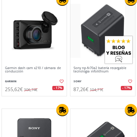
Garmin dash cam x210 / cámara de
Sony np-fv70a2 batería recargable
conducción
tecnologia infolithium
GARMIN
SONY
255,62€
87,26€
- 17%
- 17%
306,74€
104,71€