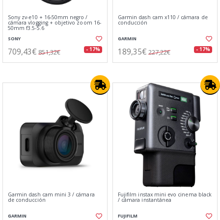
Sony zv-e10 + 16-50mm negro /
Garmin dash cam x110 / cámara de
cámara vlogging + objetivo zoom 16-
conducción
50mm f3.5-5.6
SONY
GARMIN
709,43€
189,35€
- 17%
- 17%
851,32€
227,22€
Garmin dash cam mini 3 / cámara
Fujifilm instax mini evo cinema black
de conducción
/ cámara instantánea
GARMIN
FUJIFILM