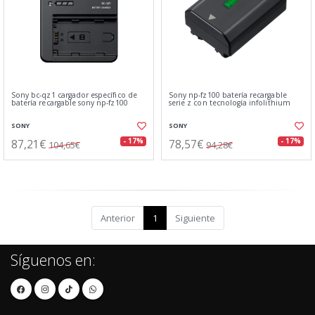
Sony bc-qz1 cargador específico de
Sony np-fz100 batería recargable
batería recargable sony np-fz100
serie z con tecnología infolithium
SONY
SONY
87,21€
78,57€
- 17%
- 17%
104,65€
94,28€
Anterior
1
Siguiente
Síguenos en: