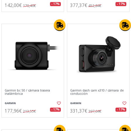
142,00€
377,37€
- 17%
- 17%
170,40€
452,84€
Garmin bc 50 / cámara trasera
Garmin dash cam x310 / cámara de
inalámbrica
conducción
GARMIN
GARMIN
177,96€
331,37€
- 17%
- 17%
213,55€
397,64€