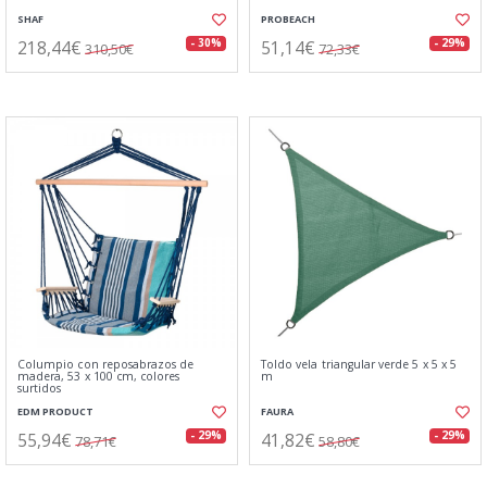
SHAF
PROBEACH
218,44€
51,14€
- 30%
- 29%
310,50€
72,33€
Columpio con reposabrazos de
Toldo vela triangular verde 5 x 5 x 5
madera, 53 x 100 cm, colores
m
surtidos
EDM PRODUCT
FAURA
55,94€
41,82€
- 29%
- 29%
78,71€
58,80€