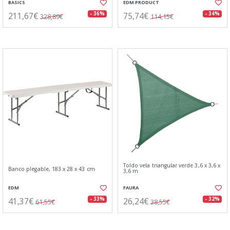
BASICS
EDM PRODUCT
211,67€
75,74€
- 36%
- 34%
328,89€
114,15€
Toldo vela triangular verde 3,6 x 3,6 x
Banco plegable, 183 x 28 x 43 cm
3,6 m
EDM
FAURA
41,37€
26,24€
- 33%
- 32%
61,55€
38,55€