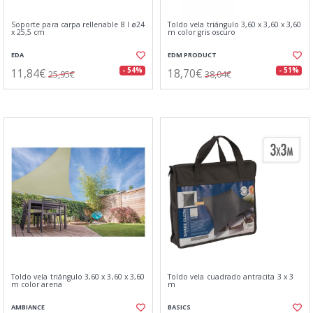
Soporte para carpa rellenable 8 l ø24
Toldo vela triángulo 3,60 x 3,60 x 3,60
x 25,5 cm
m color gris oscuro
EDA
EDM PRODUCT
11,84€
18,70€
- 54%
- 51%
25,95€
38,04€
Toldo vela triángulo 3,60 x 3,60 x 3,60
Toldo vela cuadrado antracita 3 x 3
m color arena
m
AMBIANCE
BASICS