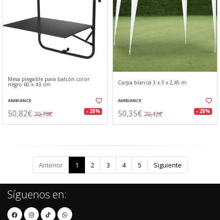
Mesa plegable para balcón color
Carpa blanca 3 x 3 x 2,45 m
negro 60 x 43 cm
AMBIANCE
AMBIANCE
50,82€
50,35€
- 28%
- 28%
70,78€
70,12€
Anterior
1
2
3
4
5
Siguiente
Síguenos en: