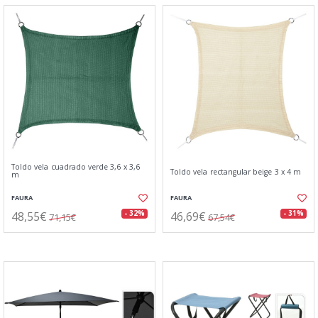
Toldo vela cuadrado verde 3,6 x 3,6
Toldo vela rectangular beige 3 x 4 m
m
FAURA
FAURA
48,55€
46,69€
- 32%
- 31%
71,15€
67,54€