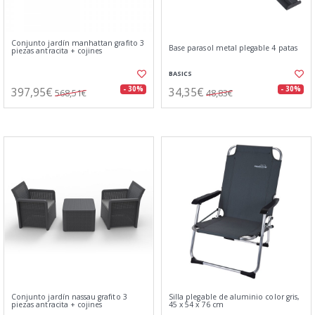
Conjunto jardín manhattan grafito 3
Base parasol metal plegable 4 patas
piezas antracita + cojines
BASICS
397,95€
34,35€
- 30%
- 30%
568,51€
48,83€
Conjunto jardín nassau grafito 3
Silla plegable de aluminio color gris,
piezas antracita + cojines
45 x 54 x 76 cm