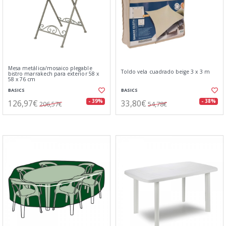
Mesa metálica/mosaico plegable
Toldo vela cuadrado beige 3 x 3 m
bistro marrakech para exterior 58 x
58 x 76 cm
BASICS
BASICS
126,97€
33,80€
- 39%
- 38%
206,57€
54,78€