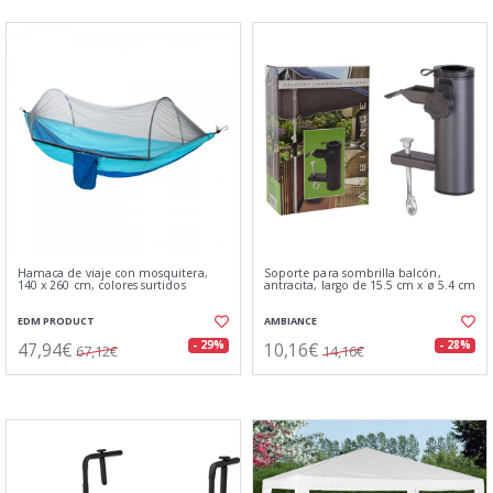
Hamaca de viaje con mosquitera,
Soporte para sombrilla balcón,
140 x 260 cm, colores surtidos
antracita, largo de 15.5 cm x ø 5.4 cm
EDM PRODUCT
AMBIANCE
47,94€
10,16€
- 29%
- 28%
67,12€
14,16€