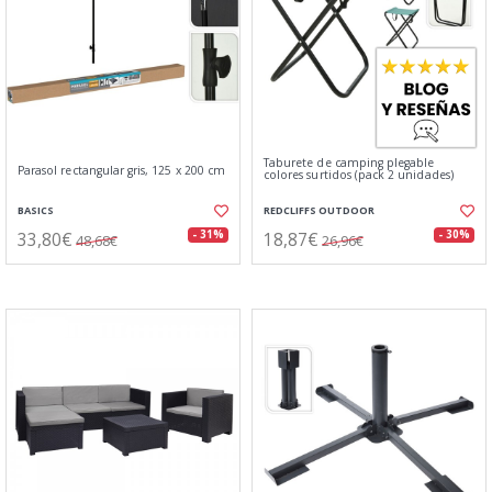
Taburete de camping plegable
Parasol rectangular gris, 125 x 200 cm
colores surtidos (pack 2 unidades)
BASICS
REDCLIFFS OUTDOOR
33,80€
18,87€
- 31%
- 30%
48,68€
26,96€