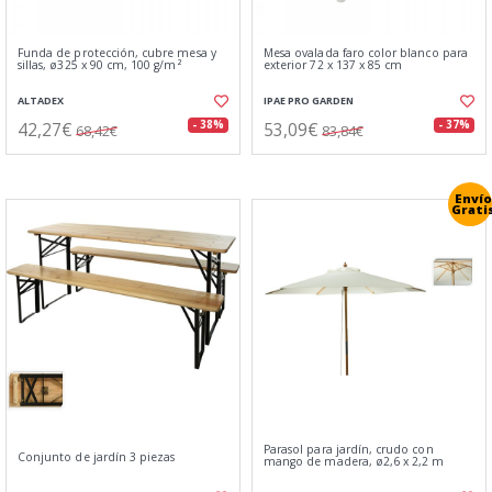
Funda de protección, cubre mesa y
Mesa ovalada faro color blanco para
sillas, ø325 x 90 cm, 100 g/m²
exterior 72 x 137 x 85 cm
ALTADEX
IPAE PRO GARDEN
42,27€
53,09€
- 38%
- 37%
68,42€
83,84€
Envío
Grati
Parasol para jardín, crudo con
Conjunto de jardín 3 piezas
mango de madera, ø2,6 x 2,2 m