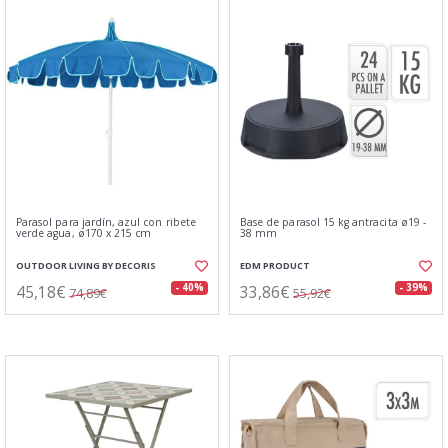
Parasol para jardín, azul con ribete
Base de parasol 15 kg antracita ø19 -
verde agua, ø170 x 215 cm
38 mm
OUTDOOR LIVING BY DECORIS
EDM PRODUCT
45,18€
33,86€
- 40%
- 39%
74,89€
55,92€