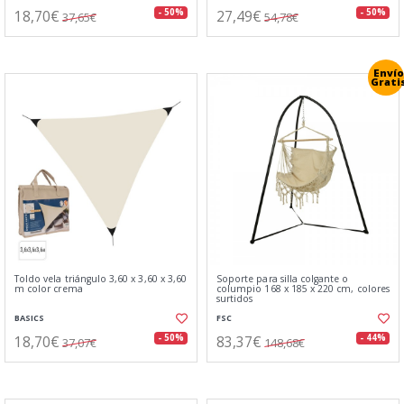
18,70€
27,49€
- 50%
- 50%
37,65€
54,78€
Envío
Grati
Toldo vela triángulo 3,60 x 3,60 x 3,60
Soporte para silla colgante o
m color crema
columpio 168 x 185 x 220 cm, colores
surtidos
BASICS
FSC
18,70€
83,37€
- 50%
- 44%
37,07€
148,68€