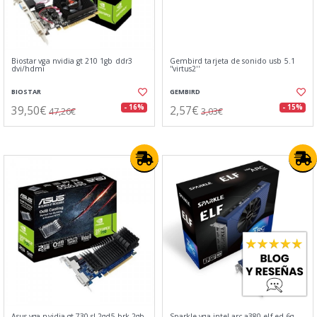
Biostar vga nvidia gt 210 1gb ddr3
Gembird tarjeta de sonido usb 5.1
dvi/hdmi
''virtus2''
BIOSTAR
GEMBIRD
39,50€
2,57€
- 16%
- 15%
47,26€
3,03€
Asus vga nvidia gt 730 sl 2gd5 brk 2gb
Sparkle vga intel arc a380 elf ed 6g