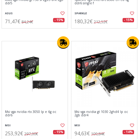
ddr5
ddr6 single f
ASUS
SPARKLE
71,47€
180,32€
- 15%
- 15%
84,24€
212,52€
Msi vga nvidia rtx 3050 lp e 6g oc
Msi vga nvidia gt 1030 2ghd4 lp oc
ddr6
2gb ddr4
MSI
MSI
253,92€
94,63€
- 15%
- 14%
297,00€
109,84€