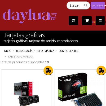
Powered
by
Tra
Tarjetas gráficas
tarjetas gráficas, tarjetas de sonido, controladoras...
INICIO
TECNOLOGÍA
INFORMÁTICA
COMPONENTES
TARJETAS GRÁFICAS
Total de productos disponibles
19