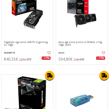
Gigabyte vga amd rx9070 xt gaming
Asus vga amd prime rx 9060xt o16g
oc 16gb
16gb ddr6
GIGABYTE
ASUS
840,35€
594,80€
- 17%
- 17%
1012,92€
716,94€