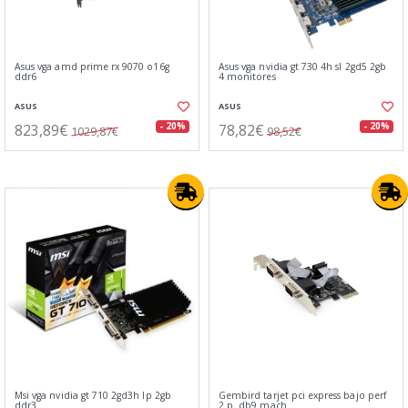
Asus vga amd prime rx 9070 o16g
Asus vga nvidia gt 730 4h sl 2gd5 2gb
ddr6
4 monitores
ASUS
ASUS
823,89€
78,82€
- 20%
- 20%
1029,87€
98,52€
Msi vga nvidia gt 710 2gd3h lp 2gb
Gembird tarjet pci express bajo perf
ddr3
2 p. db9 mach