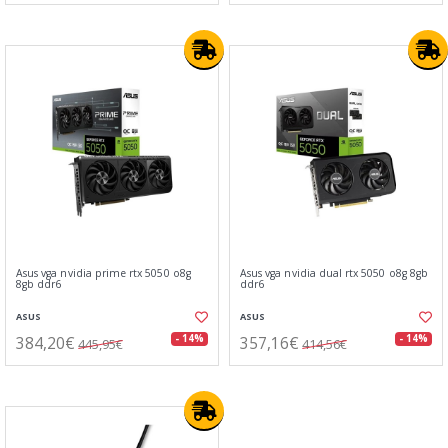
Asus vga nvidia prime rtx 5050 o8g
Asus vga nvidia dual rtx 5050 o8g 8gb
8gb ddr6
ddr6
ASUS
ASUS
384,20€
357,16€
- 14%
- 14%
445,95€
414,56€