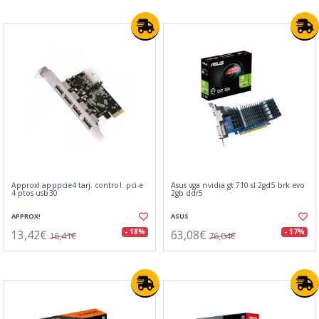
Approx! apppcie4 tarj. control. pci-e
Asus vga nvidia gt 710 sl 2gd5 brk evo
4 ptos usb30
2gb ddr5
APPROX!
ASUS
13,42€
63,08€
- 18%
- 17%
16,41€
76,04€