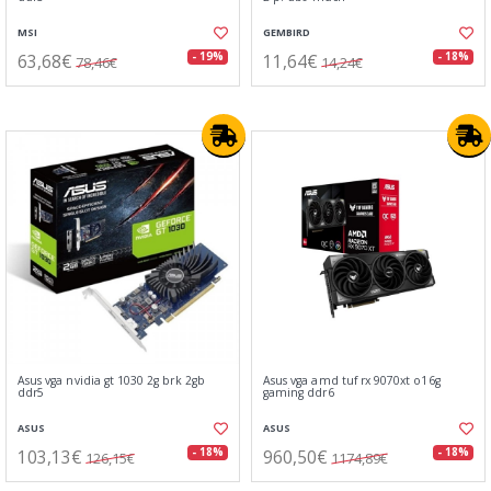
MSI
GEMBIRD
63,68€
11,64€
- 19%
- 18%
78,46€
14,24€
Asus vga nvidia gt 1030 2g brk 2gb
Asus vga amd tuf rx 9070xt o16g
ddr5
gaming ddr6
ASUS
ASUS
103,13€
960,50€
- 18%
- 18%
126,15€
1174,89€