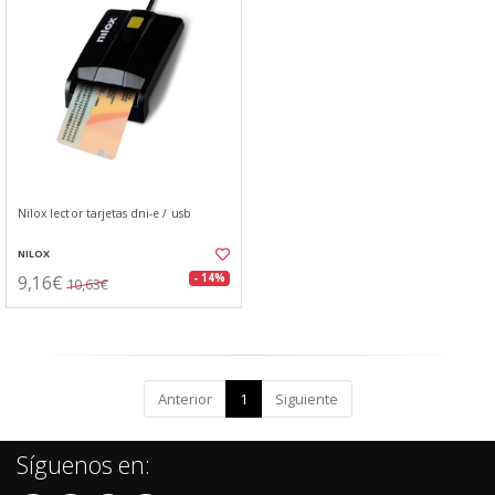
Nilox lector tarjetas dni-e / usb
NILOX
9,16€
- 14%
10,63€
Anterior
1
Siguiente
Síguenos en: