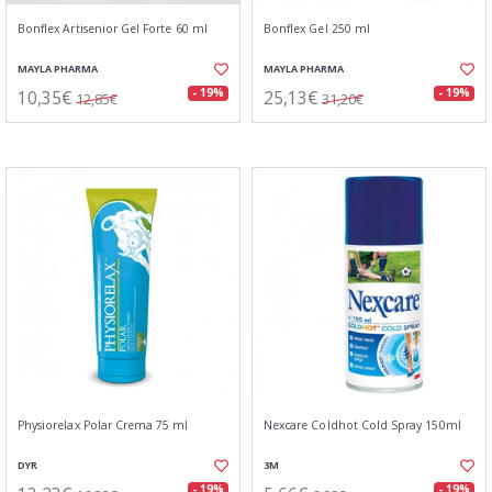
Bonflex Artisenior Gel Forte 60 ml
Bonflex Gel 250 ml
MAYLA PHARMA
MAYLA PHARMA
10,35€
25,13€
- 19%
- 19%
12,85€
31,20€
Physiorelax Polar Crema 75 ml
Nexcare Coldhot Cold Spray 150ml
DYR
3M
- 19%
- 19%