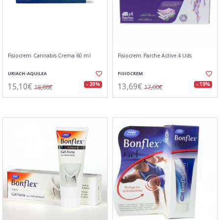
Fisiocrem Cannabis Crema 60 ml
Fisiocrem Parche Active 4 Uds
URIACH-AQUILEA
FISIOCREM
15,10€
13,69€
- 20%
- 19%
18,88€
17,00€