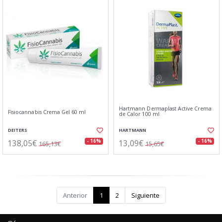
Hartmann Dermaplast Active Crema
Fisiocannabis Crema Gel 60 ml
de Calor 100 ml
DEITERS
HARTMANN
138,05€
13,09€
- 16%
- 16%
165,13€
15,65€
Anterior
1
2
Siguiente