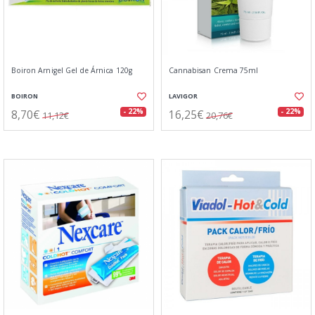
Boiron Arnigel Gel de Árnica 120g
Cannabisan Crema 75ml
BOIRON
LAVIGOR
8,70€
16,25€
- 22%
- 22%
11,12€
20,76€