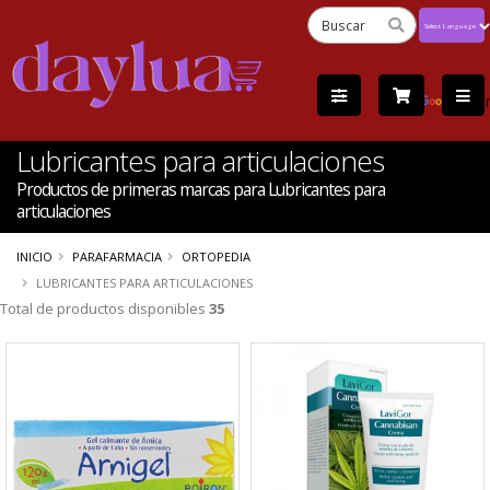
Powered
by
Tra
Lubricantes para articulaciones
Productos de primeras marcas para Lubricantes para
articulaciones
INICIO
PARAFARMACIA
ORTOPEDIA
LUBRICANTES PARA ARTICULACIONES
Total de productos disponibles
35