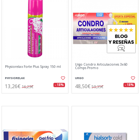
Urgo Condro Articulaciones 3x60
Physiorelax Forte Plus Spray 150 ml
Comps Promo
PHYSIORELAX
URGO
13,26€
48,50€
- 18%
- 18%
16,23€
59,35€