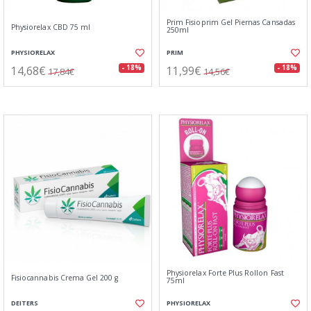
Prim Fisioprim Gel Piernas Cansadas
Physiorelax CBD 75 ml
250ml
PHYSIORELAX
PRIM
14,68€
11,99€
- 18%
- 18%
17,84€
14,56€
Physiorelax Forte Plus Rollon Fast
Fisiocannabis Crema Gel 200 g
75ml
DEITERS
PHYSIORELAX