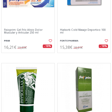
Fisioprim Gel Frío Alivio Dolor
Hialsorb Cold Masaje Deportivo 100
Muscular y Articular 250 ml
ml
PRIM
FORTE PHARMA
16,21€
15,38€
- 18%
- 18%
19,83€
18,81€