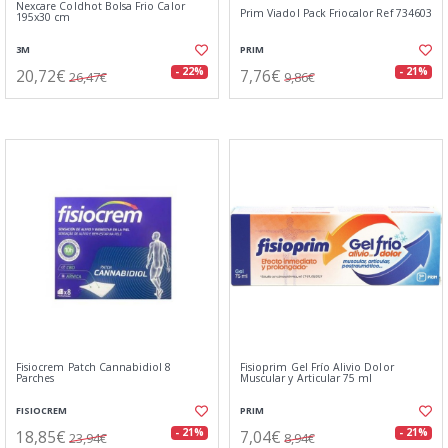
Nexcare Coldhot Bolsa Frio Calor
Prim Viadol Pack Friocalor Ref 734603
195x30 cm
3M
PRIM
20,72€
7,76€
- 22%
- 21%
26,47€
9,86€
Fisiocrem Patch Cannabidiol 8
Fisioprim Gel Frío Alivio Dolor
Parches
Muscular y Articular 75 ml
FISIOCREM
PRIM
18,85€
7,04€
- 21%
- 21%
23,94€
8,94€