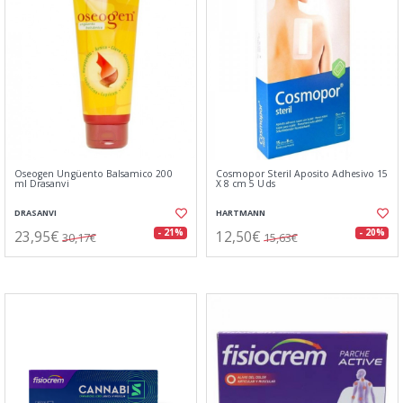
Oseogen Ungüento Balsamico 200
Cosmopor Steril Aposito Adhesivo 15
ml Drasanvi
X 8 cm 5 Uds
DRASANVI
HARTMANN
23,95€
12,50€
- 21%
- 20%
30,17€
15,63€