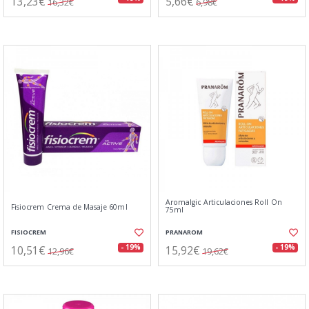
13,23€
5,66€
16,32€
6,98€
Aromalgic Articulaciones Roll On
Fisiocrem Crema de Masaje 60ml
75ml
FISIOCREM
PRANAROM
10,51€
15,92€
- 19%
- 19%
12,96€
19,62€