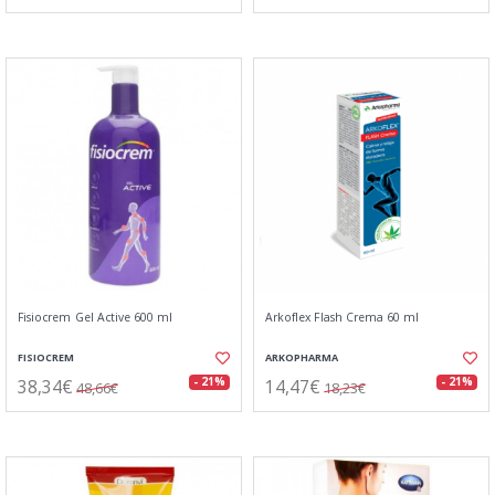
Fisiocrem Gel Active 600 ml
Arkoflex Flash Crema 60 ml
FISIOCREM
ARKOPHARMA
38,34€
14,47€
- 21%
- 21%
48,66€
18,23€