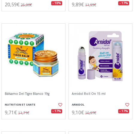
20,59€
9,89€
- 18%
- 17%
25,00€
11,93€
Bálsamo Del Tigre Blanco 19g
Arnidol Roll On 15 ml
NUTRITION ET SANTE
ARNIDOL
9,71€
9,10€
- 17%
- 17%
11,71€
10,97€