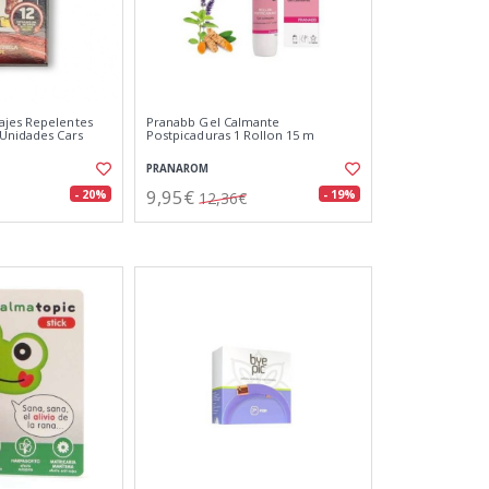
ajes Repelentes
Pranabb Gel Calmante
 Unidades Cars
Postpicaduras 1 Rollon 15 m
PRANAROM
9,95€
- 20%
- 19%
12,36€