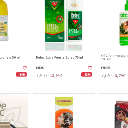
OTC Antimosquito
itronela 50ml
Relec Extra Fuerte Spray 75ml
100 ml
RELEC
FERRER
7,57€
7,65€
- 44%
- 43%
13,21€
9,79€