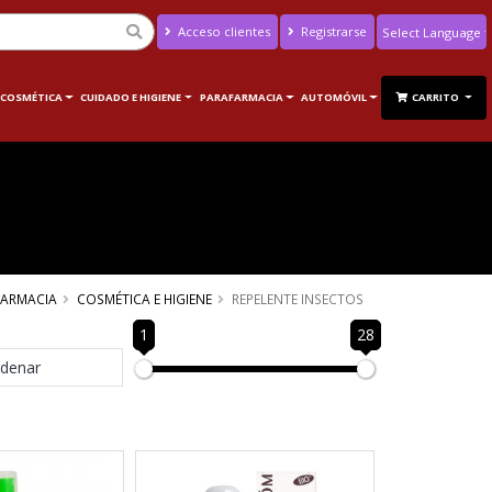
Acceso clientes
Registrarse
Powered by
Translate
 COSMÉTICA
CUIDADO E HIGIENE
PARAFARMACIA
AUTOMÓVIL
CARRITO
FARMACIA
COSMÉTICA E HIGIENE
REPELENTE INSECTOS
1
28
denar