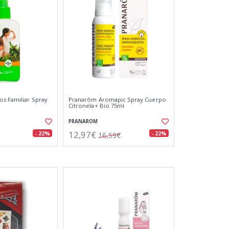
s Familiar Spray
Pranarôm Aromapic Spray Cuerpo
Citronela+ Bio 75ml
PRANAROM
12,97€
- 22%
- 22%
16,59€