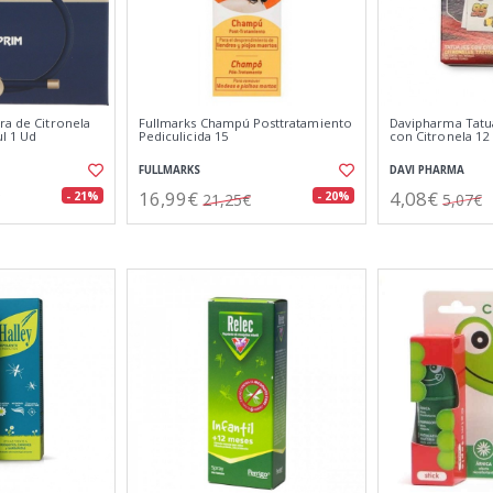
ra de Citronela
Fullmarks Champú Posttratamiento
Davipharma Tatu
l 1 Ud
Pediculicida 15
con Citronela 12
FULLMARKS
DAVI PHARMA
16,99€
4,08€
- 21%
- 20%
21,25€
5,07€