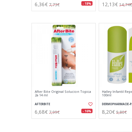
6,36€
12,13€
- 18%
7,73€
14,74€
After Bite Original Solucion Topica
Halley Infantil Rep
2a 14 ml
100ml
AFTERBITE
DERMOPHARMACIE-
6,68€
8,20€
- 16%
7,99€
9,80€