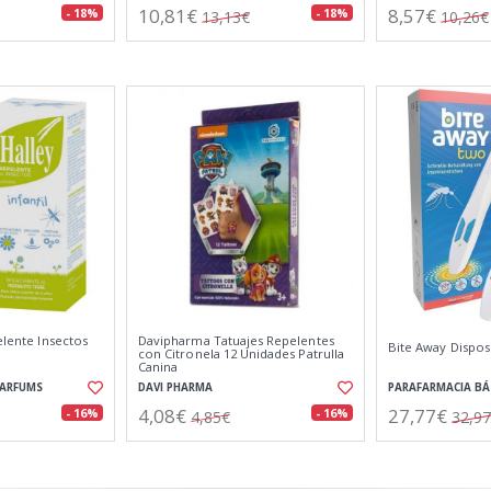
10,81€
8,57€
- 18%
- 18%
13,13€
10,26€
elente Insectos
Davipharma Tatuajes Repelentes
Bite Away Dispos
con Citronela 12 Unidades Patrulla
Canina
PARFUMS
DAVI PHARMA
PARAFARMACIA BÁ
4,08€
27,77€
- 16%
- 16%
4,85€
32,9