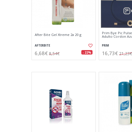
Prim Bye Pic Pulse
After Bite Gel Xtreme 2a 20 g
Adulto Cordon Azu
AFTERBITE
PRIM
6,68€
16,73€
- 22%
8,54€
21,23€