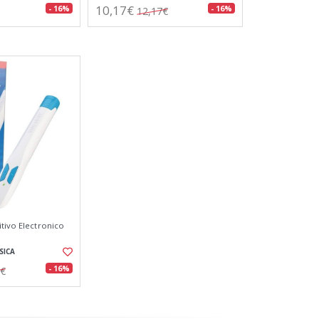
10,17€
- 16%
- 16%
12,17€
itivo Electronico
SICA
- 16%
7€