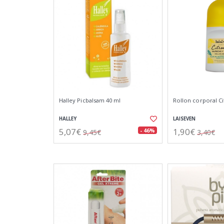
Halley Picbalsam 40 ml
Rollon corporal C
HALLEY
LAISEVEN
5,07€
1,90€
- 46%
9,45€
3,40€