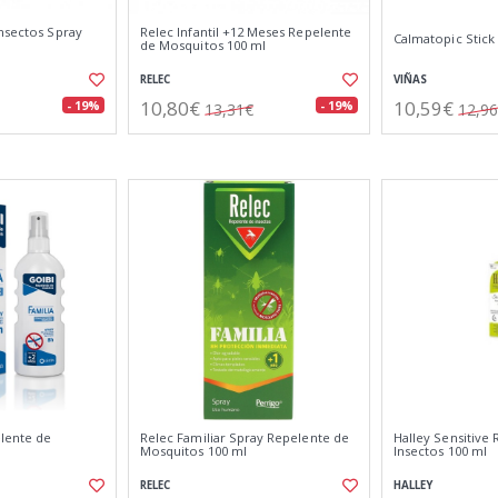
Insectos Spray
Relec Infantil +12 Meses Repelente
Calmatopic Stick 
de Mosquitos 100 ml
RELEC
VIÑAS
10,80€
10,59€
- 19%
- 19%
13,31€
12,9
elente de
Relec Familiar Spray Repelente de
Halley Sensitive
Mosquitos 100 ml
Insectos 100 ml
RELEC
HALLEY