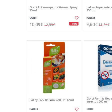
Goibi Antimosquitos Xtreme Spray
Halley Repelente 
75 ml
150 ml
GOIBI
HALLEY
10,09€
9,60€
- 19%
12,53€
11,84€
Goibi Familia Rep
Halley Pick Balsam Roll On 12 ml
Insectos 200 ml
HALLEY
GOIBI