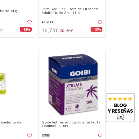
Prim Bye Pic Pulsera de Citronela
Barra 14 g
Adulto Nudo Azul 1 Ud
APIVITA
16,73€
- 18%
- 18%
6€
20,46€
 Repelente de
Goibi Antimosquitos Xtreme Forte
Toallitas 16 Uds
GOIBI