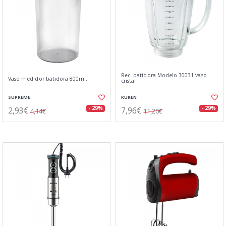
Rec. batidora Modelo 30031 vaso
Vaso medidor batidora 800ml.
cristal
SUPREME
KUKEN
2,93€
7,96€
- 29%
- 29%
4,14€
11,20€