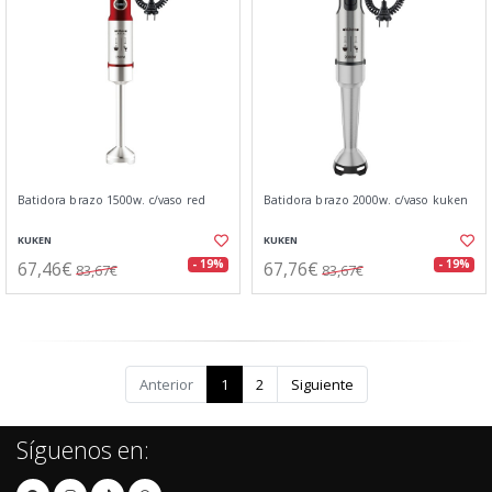
Batidora brazo 1500w. c/vaso red
Batidora brazo 2000w. c/vaso kuken
KUKEN
KUKEN
67,46€
67,76€
- 19%
- 19%
83,67€
83,67€
Anterior
1
2
Siguiente
Síguenos en: