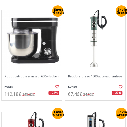
Envío
Envío
Gratis
Grati
Robot batidora amasad. 600w kuken
Batidora brazo 1500w. c/vaso vintage
KUKEN
KUKEN
112,18€
67,46€
- 22%
- 20%
143,62€
84,52€
Envío
Envío
Gratis
Grati