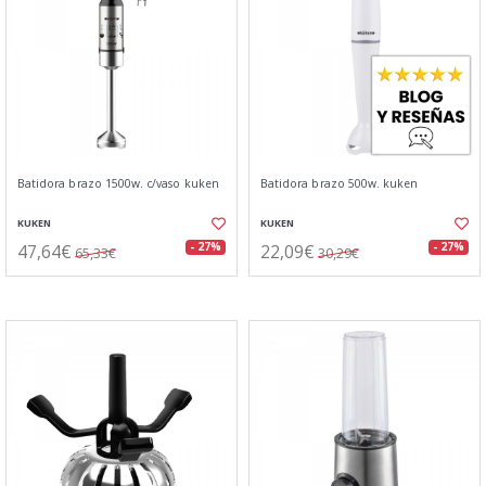
Batidora brazo 1500w. c/vaso kuken
Batidora brazo 500w. kuken
KUKEN
KUKEN
47,64€
22,09€
- 27%
- 27%
65,33€
30,29€