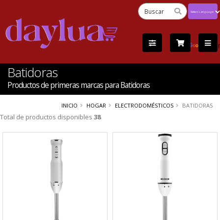
Powered
by
Tra
Batidoras
Productos de primeras marcas para Batidoras
INICIO
HOGAR
ELECTRODOMÉSTICOS
BATIDORAS
Total de productos disponibles
38