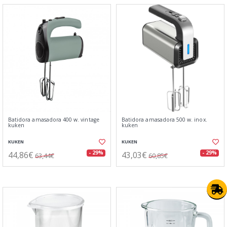
Batidora amasadora 400 w. vintage
Batidora amasadora 500 w. inox.
kuken
kuken
KUKEN
KUKEN
44,86€
43,03€
- 29%
- 29%
63,44€
60,85€