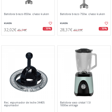
Batidora brazo 850w. c/vaso kuken
Batidora brazo 750w. c/vaso kuken
KUKEN
KUKEN
32,02€
28,37€
- 30%
- 30%
45,74€
40,33€
Rec. espumador de leche 34405
Batidora vaso cristal 1.5l
espumador
1000w.vintage