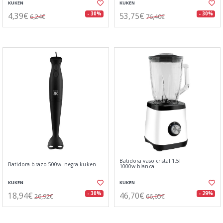
KUKEN
KUKEN
4,39€
53,75€
- 30%
- 30%
6,24€
76,40€
Batidora vaso cristal 1.5l
Batidora brazo 500w. negra kuken
1000w.blanca
KUKEN
KUKEN
18,94€
46,70€
- 30%
- 29%
26,92€
66,05€