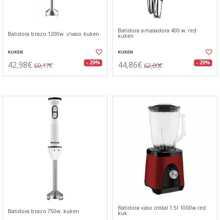
Batidora amasadora 400 w. red
Batidora brazo 1200w. c/vaso kuken
kuken
KUKEN
KUKEN
42,98€
44,86€
- 29%
- 29%
60,17€
62,80€
Batidora vaso cristal 1.5l 1000w.red
Batidora brazo 750w. kuken
kuk