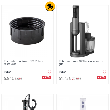
Rec. batidora Kuken 30031 base
Batidora brazo 1000w. c/accesorios
rosca vaso
gris
KUKEN
KUKEN
5,84€
51,43€
- 27%
- 27%
8,02€
70,53€