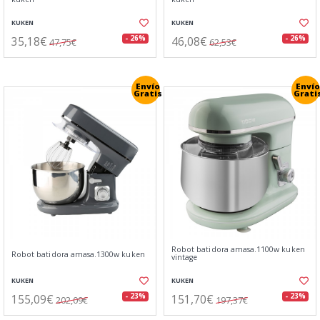
KUKEN
KUKEN
35,18€
46,08€
- 26%
- 26%
47,75€
62,53€
Envío
Envío
Gratis
Grati
Robot batidora amasa.1100w kuken
Robot batidora amasa.1300w kuken
vintage
KUKEN
KUKEN
155,09€
151,70€
- 23%
- 23%
202,09€
197,37€