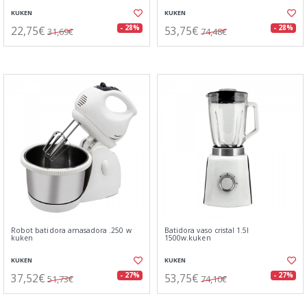
KUKEN
KUKEN
22,75€
53,75€
- 28%
- 28%
31,69€
74,48€
Robot batidora amasadora .250 w
Batidora vaso cristal 1.5l
kuken
1500w.kuken
KUKEN
KUKEN
37,52€
53,75€
- 27%
- 27%
51,73€
74,10€