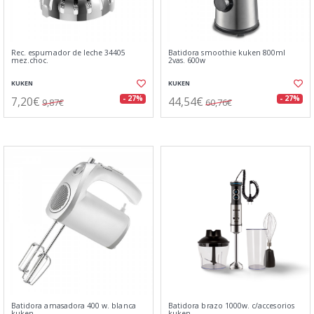
Rec. espumador de leche 34405
Batidora smoothie kuken 800ml
mez.choc.
2vas. 600w
KUKEN
KUKEN
7,20€
44,54€
- 27%
- 27%
9,87€
60,76€
Batidora amasadora 400 w. blanca
Batidora brazo 1000w. c/accesorios
kuken
kuken