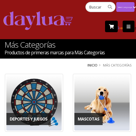
Powered
by
Tra
Más Categorías
Productos de primeras marcas para Más Categorías
INICIO
MÁS CATEGORÍAS
DEPORTES Y JUEGOS
MASCOTAS