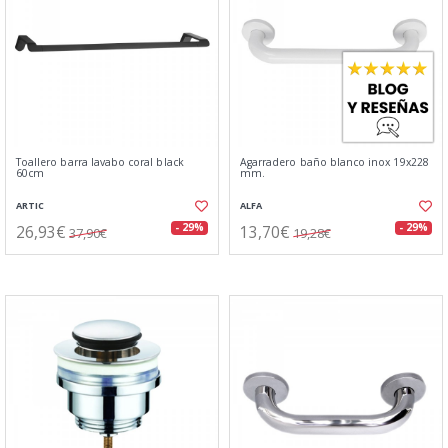
Toallero barra lavabo coral black
Agarradero baño blanco inox 19x228
60cm
mm.
ARTIC
ALFA
26,93€
13,70€
- 29%
- 29%
37,90€
19,28€