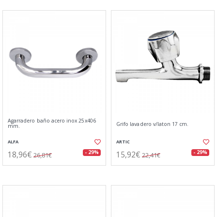
Agarradero baño acero inox 25x406
Grifo lavadero v/laton 17 cm.
mm.
ALFA
ARTIC
18,96€
15,92€
- 29%
- 29%
26,81€
22,41€