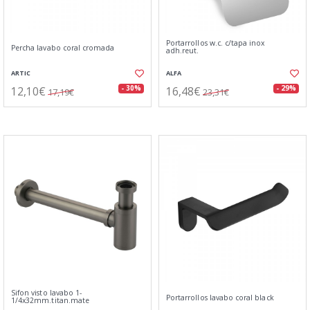
Portarrollos w.c. c/tapa inox
Percha lavabo coral cromada
adh.reut.
ARTIC
ALFA
12,10€
16,48€
- 30%
- 29%
17,19€
23,31€
Sifon visto lavabo 1-
Portarrollos lavabo coral black
1/4x32mm.titan.mate