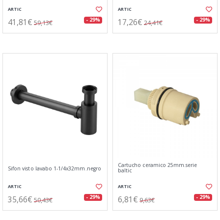
ARTIC
ARTIC
41,81€
17,26€
- 29%
- 29%
59,13€
24,41€
Cartucho ceramico 25mm.serie
Sifon visto lavabo 1-1/4x32mm.negro
baltic
ARTIC
ARTIC
35,66€
6,81€
- 29%
- 29%
50,43€
9,63€