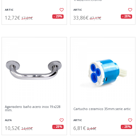
ARTIC
ARTIC
12,72€
33,86€
- 29%
- 28%
17,81€
47,17€
Agarradero baño acero inox 19x228
Cartucho ceramico 35mm.serie artic
mm.
ALFA
ARTIC
10,52€
6,81€
- 28%
- 28%
14,65€
9,44€