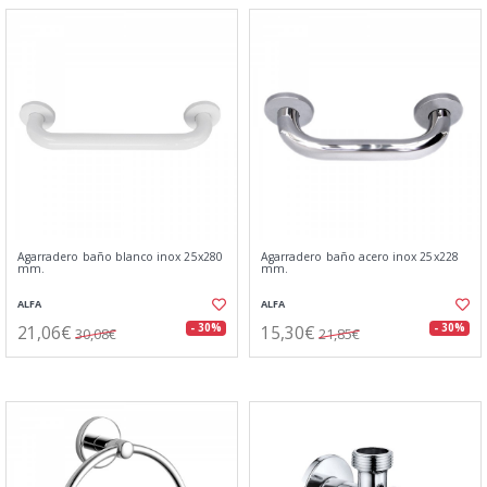
Agarradero baño blanco inox 25x280
Agarradero baño acero inox 25x228
mm.
mm.
ALFA
ALFA
21,06€
15,30€
- 30%
- 30%
30,08€
21,85€