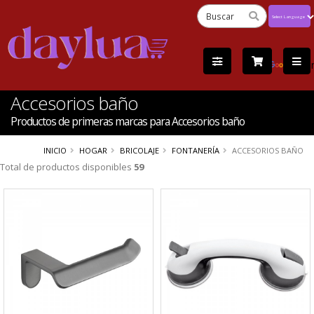
Powered
by
Tra
Accesorios baño
Productos de primeras marcas para Accesorios baño
INICIO
HOGAR
BRICOLAJE
FONTANERÍA
ACCESORIOS BAÑO
Total de productos disponibles
59