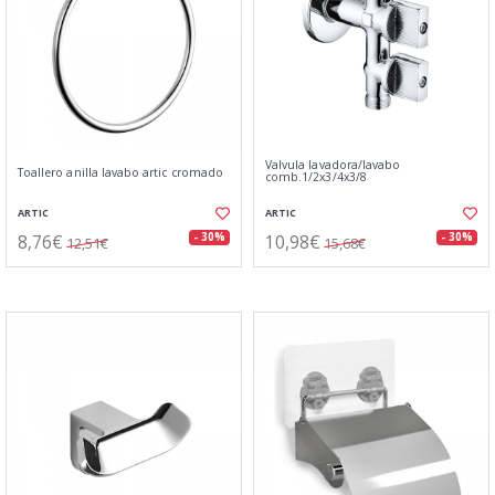
Valvula lavadora/lavabo
Toallero anilla lavabo artic cromado
comb.1/2x3/4x3/8
ARTIC
ARTIC
8,76€
10,98€
- 30%
- 30%
12,51€
15,68€