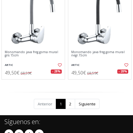
Monomando java freg.goma mural
Monomando java freg.goma mural
gris 15cm
negr.15cm
ARTIC
ARTIC
49,50€
49,50€
- 28%
- 28%
68,59€
68,59€
Anterior
1
2
Siguiente
Síguenos en: