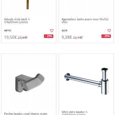
Valvula click-clack 1-
Agarradero baño acero inox 19x152
1/4x37mm.cromo
mm.
ARTIC
ALFA
19,50€
9,38€
- 29%
- 29%
27,44€
13,14€
Sifon visto lavabo 1-
Percha lavabo coral titanio mate
1/4x32mm.cromo