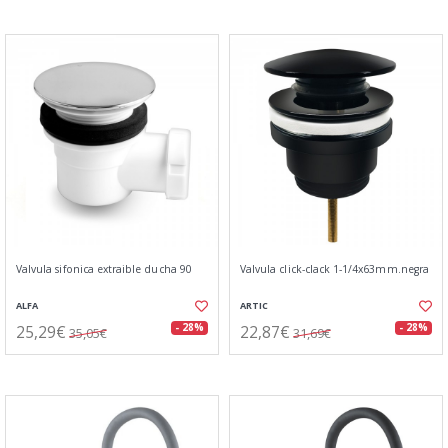
Valvula sifonica extraible ducha 90
Valvula click-clack 1-1/4x63mm.negra
ALFA
ARTIC
25,29€
22,87€
- 28%
- 28%
35,05€
31,69€