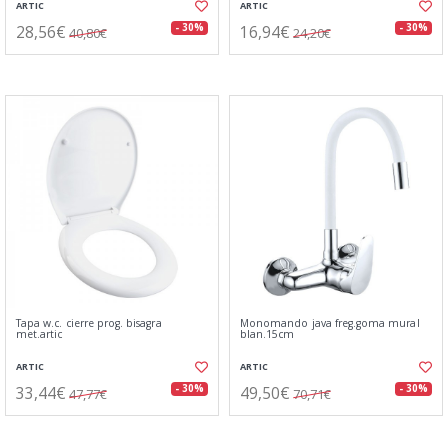
ARTIC
ARTIC
28,56€
16,94€
- 30%
- 30%
40,80€
24,20€
Tapa w.c. cierre prog. bisagra
Monomando java freg.goma mural
met.artic
blan.15cm
ARTIC
ARTIC
33,44€
49,50€
- 30%
- 30%
47,77€
70,71€