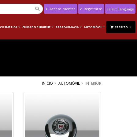
Acceso clientes
Registrarse
Powered by
Translate
 COSMÉTICA
CUIDADO E HIGIENE
PARAFARMACIA
AUTOMÓVIL
CARRITO
INICIO
AUTOMÓVIL
INTERIOR