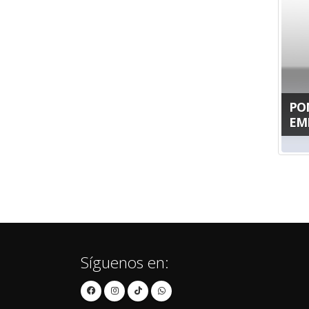
PO
EM
Síguenos en: