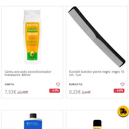
Cantu avocado acondicionador
Eurostil batidor peine negro negro 15
hidratante 400ml
cm. 1un
CANTU
EUROSTIL
7,53€
0,23€
- 64%
- 64%
20,98€
0,64€