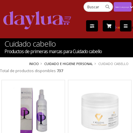
Powered
by
Tra
Cuidado cabello
Productos de primeras marcas para Cuidado cabello
INICIO
CUIDADO E HIGIENE PERSONAL
CUIDADO CABELLO
Total de productos disponibles
737