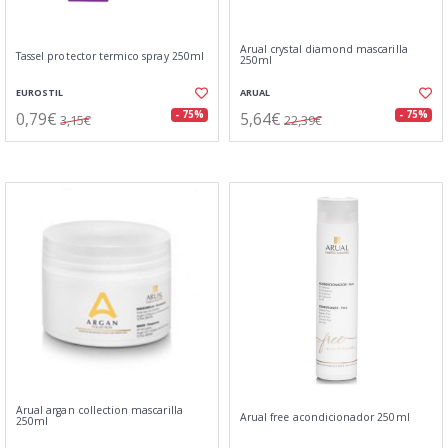
Arual crystal diamond mascarilla
Tassel protector termico spray 250ml
250ml
EUROSTIL
ARUAL
0,79€
5,64€
- 75%
- 75%
3,15€
22,39€
Arual argan collection mascarilla
Arual free acondicionador 250ml
250ml