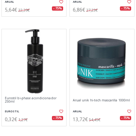
ARUAL
ARUAL
5,64€
6,86€
- 75%
- 75%
22,39€
27,23€
Eurostil bi-phase acondicionador
Arual unik hi-tech mascarilla 1000ml
250ml
EUROSTIL
ARUAL
0,32€
13,72€
- 75%
- 75%
1,27€
54,45€