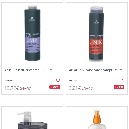
Arual unik silver champu 1000ml
Arual unik color care champu 250ml
ARUAL
ARUAL
13,72€
3,81€
- 75%
- 75%
54,45€
15,12€