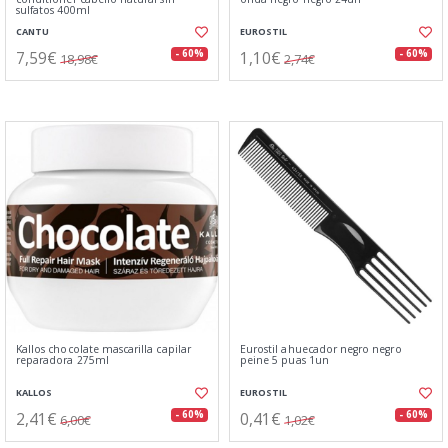
sulfatos 400ml
CANTU
EUROSTIL
7,59€
1,10€
- 60%
- 60%
18,98€
2,74€
Kallos chocolate mascarilla capilar
Eurostil ahuecador negro negro
reparadora 275ml
peine 5 puas 1un
KALLOS
EUROSTIL
2,41€
0,41€
- 60%
- 60%
6,00€
1,02€