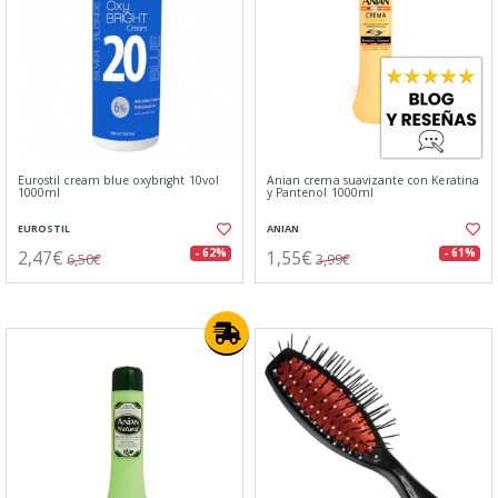
Eurostil cream blue oxybright 10vol
Anian crema suavizante con Keratina
1000ml
y Pantenol 1000ml
EUROSTIL
ANIAN
2,47€
1,55€
- 62%
- 61%
6,50€
3,99€