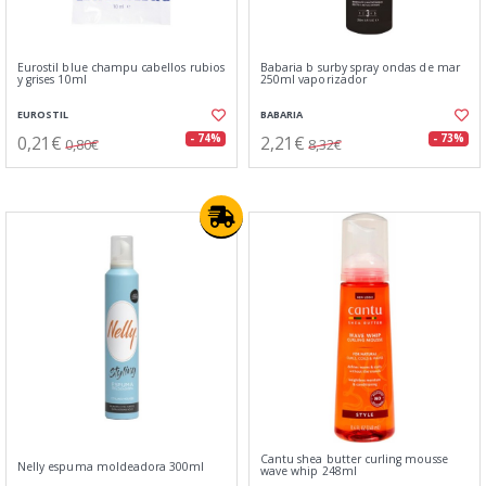
Eurostil blue champu cabellos rubios
Babaria b surby spray ondas de mar
y grises 10ml
250ml vaporizador
EUROSTIL
BABARIA
0,21€
2,21€
- 74%
- 73%
0,80€
8,32€
Cantu shea butter curling mousse
Nelly espuma moldeadora 300ml
wave whip 248ml