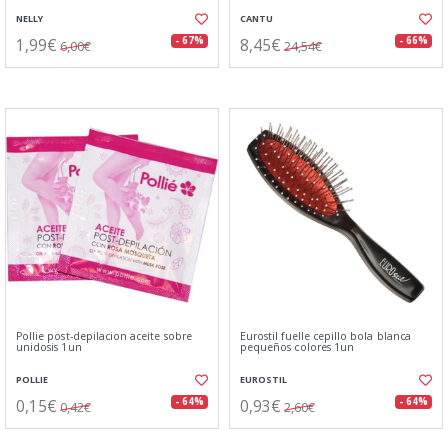
NELLY
CANTU
1,99€
8,45€
- 67%
- 66%
6,00€
24,54€
Pollie post-depilacion aceite sobre
Eurostil fuelle cepillo bola blanca
unidosis 1un
pequeños colores 1un
POLLIE
EUROSTIL
0,15€
0,93€
- 64%
- 64%
0,42€
2,60€