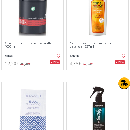
Arual unik color care mascarilla
Cantu shea butter coil calm
1000ml
detangler 237ml
ARUAL
CANTU
12,20€
4,35€
- 75%
- 75%
48,40€
17,24€