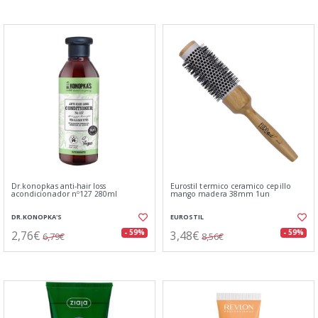
Dr.konopkas anti-hair loss
Eurostil termico ceramico cepillo
acondicionador nº127 280ml
mango madera 38mm 1un
DR.KONOPKA'S
EUROSTIL
2,76€
3,48€
- 59%
- 59%
6,79€
8,56€