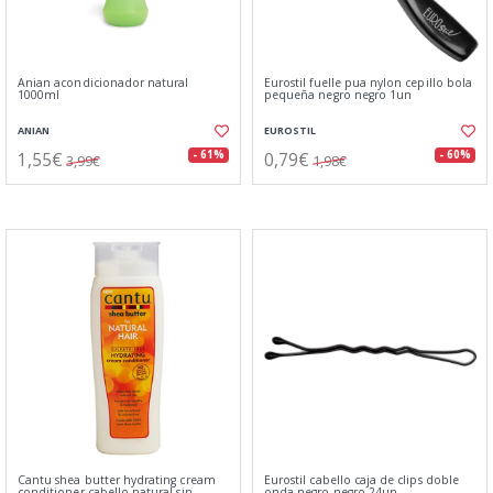
Anian acondicionador natural
Eurostil fuelle pua nylon cepillo bola
1000ml
pequeña negro negro 1un
ANIAN
EUROSTIL
1,55€
0,79€
- 61%
- 60%
3,99€
1,98€
Cantu shea butter hydrating cream
Eurostil cabello caja de clips doble
conditioner cabello natural sin
onda negro negro 24un