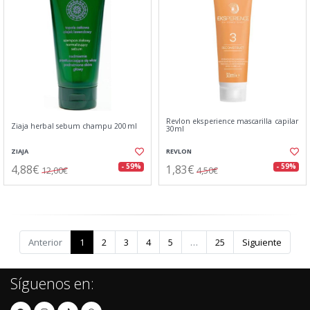
Revlon eksperience mascarilla capilar
Ziaja herbal sebum champu 200ml
30ml
ZIAJA
REVLON
4,88€
1,83€
- 59%
- 59%
12,00€
4,50€
Anterior
1
2
3
4
5
…
25
Siguiente
Síguenos en: