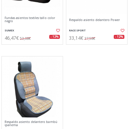
Fundas asientos textiles tallo color
Respaldo asiento delantero Power
negro
SUMEX
RACE SPORT
46,47€
33,14€
- 12%
- 12%
53,08€
37,58€
Respaldo asiento delantero bambú
ipanema