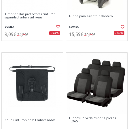
Almohadillas protectoras cinturón
Funda para asiento delantero
seguridad urban girl rosas
SUMEX
SUMEX
9,09€
15,59€
- 63%
- 49%
24,29€
30,29€
Fundas universales de 11 piezas
Cojin Cinturón para Embarazadas
TEXAS