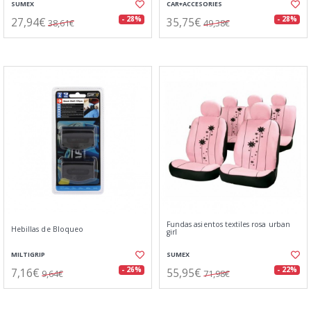
SUMEX
CAR+ACCESORIES
27,94€
35,75€
- 28%
- 28%
38,61€
49,38€
Fundas asientos textiles rosa urban
Hebillas de Bloqueo
girl
MILTIGRIP
SUMEX
7,16€
55,95€
- 26%
- 22%
9,64€
71,98€