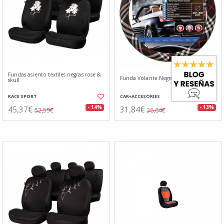
Fundas asiento textiles negras rose &
Funda Volante Negra estilo Británico
skull
RACE SPORT
CAR+ACCESORIES
45,37€
31,84€
- 14%
- 13%
52,59€
36,64€