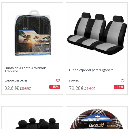
Funda de Asiento Acolchada
Funda especial para furgoneta
Acapulco
CAR+ACCESORIES
SUMEX
32,64€
79,28€
- 15%
- 14%
38,39€
91,90€