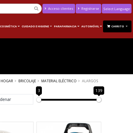
Acceso clientes
Registrarse
Powered by
Translate
 COSMÉTICA
CUIDADO E HIGIENE
PARAFARMACIA
AUTOMÓVIL
CARRITO
HOGAR
BRICOLAJE
MATERIAL ELÉCTRICO
ALARGOS
3
139
denar