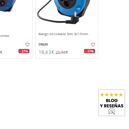
e
Alargo enrollable 5mt.3x1,5mm.
2tomas
ONLEX
18,63€
- 27%
- 27%
2€
25,56€