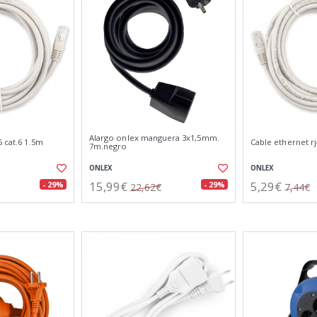
Alargo onlex manguera 3x1,5mm.
5 cat.6 1.5m
Cable ethernet rj
7m.negro
ONLEX
ONLEX
15,99€
5,29€
- 29%
- 29%
22,62€
7,44€