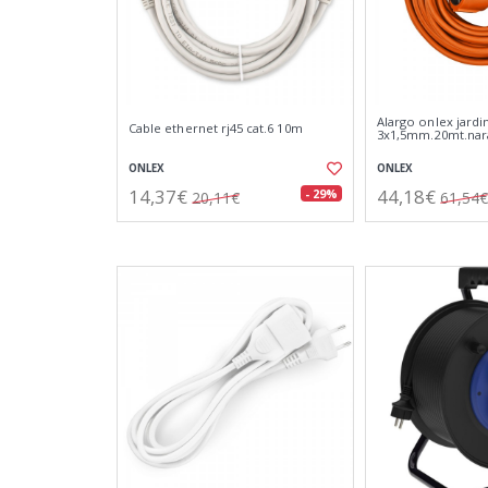
Alargo onlex jardi
Cable ethernet rj45 cat.6 10m
3x1,5mm.20mt.nar
ONLEX
ONLEX
14,37€
44,18€
- 29%
20,11€
61,54€