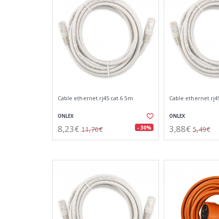
Cable ethernet rj45 cat.6 5m
Cable ethernet rj4
ONLEX
ONLEX
8,23€
3,88€
- 30%
11,76€
5,49€