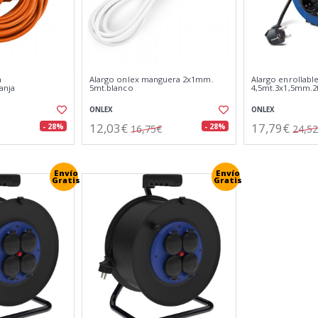
n
Alargo onlex manguera 2x1mm.
Alargo enrollabl
anja
5mt.blanco
4,5mt.3x1,5mm.
ONLEX
ONLEX
12,03€
17,79€
- 28%
- 28%
16,75€
24,5
Envío
Envío
Gratis
Gratis