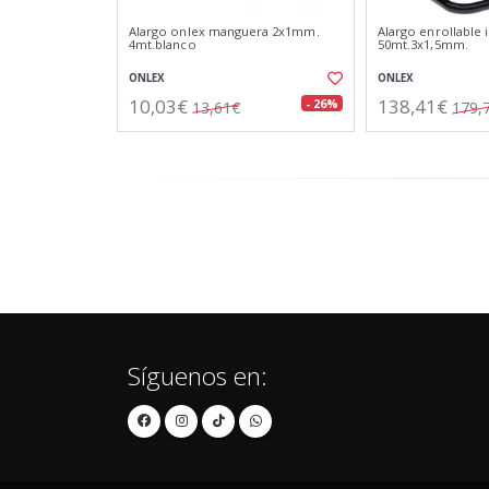
Alargo onlex manguera 2x1mm.
Alargo enrollable 
4mt.blanco
50mt.3x1,5mm.
ONLEX
ONLEX
10,03€
138,41€
- 26%
13,61€
179,
Síguenos en: