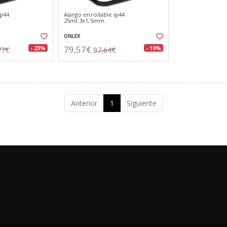
ip44
Alargo enrollable ip44
25mt.3x1,5mm.
ONLEX
79,57€
- 23%
- 19%
77€
97,64€
Anterior
1
Siguiente