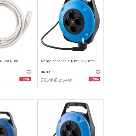
45 cat.6 3m
Alargo enrollable 10mt.3x1,5mm.
ONLEX
29,46€
- 29%
- 29%
41,24€