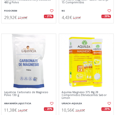
480 g Polvo
15 Comprimidos
FISIOCREM
NS
29,92€
4,43€
- 21%
- 20%
37,69€
5,55€
Lajusticia Carbonato de Magnesio
Aquilea Magnesio 375 Mg 28
Polvo 130 g
Comprimidos Efervescentes Sabor
Limon
ANA MARÍA LAJUSTICIA
URIACH-AQUILEA
11,38€
10,56€
- 20%
- 20%
14,25€
13,22€