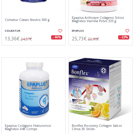
Epaplus Arthicare Colágeno Silicio
Colnatur Classic Neutro 300 g
Magnesio Vainilla Polvo 325 g
COLNATUR
EPAPLUS
13,36€
25,73€
- 46%
- 22%
24,57€
32,90€
Epaplus Colágeno Hialuronico
Bonflex Recovery Collagen Sabor
Magnesio 448 Comps
Citrus 30 Sticks