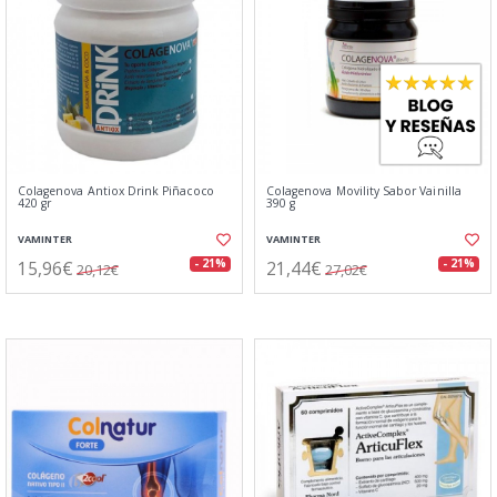
Colagenova Antiox Drink Piñacoco
Colagenova Movility Sabor Vainilla
420 gr
390 g
VAMINTER
VAMINTER
15,96€
21,44€
- 21%
- 21%
20,12€
27,02€