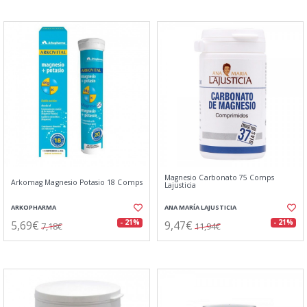
Magnesio Carbonato 75 Comps
Arkomag Magnesio Potasio 18 Comps
Lajusticia
ARKOPHARMA
ANA MARÍA LAJUSTICIA
5,69€
9,47€
- 21%
- 21%
7,18€
11,94€