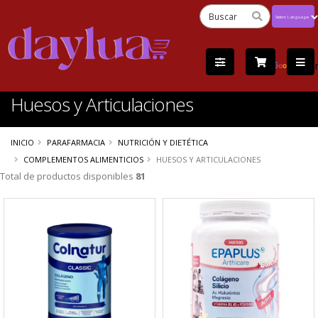
Powered
by
Tra
Huesos y Articulaciones
INICIO
PARAFARMACIA
NUTRICIÓN Y DIETÉTICA
COMPLEMENTOS ALIMENTICIOS
HUESOS Y ARTICULACIONES
Total de productos disponibles
81