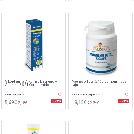
Arkopharma Arkomag Magnesio +
Magnesio Total 5 100 Comprimidos
Vitamina B6 21 Comprimidos
Lajusticia
ARKOPHARMA
ANA MARÍA LAJUSTICIA
5,69€
18,15€
- 20%
- 20%
7,12€
22,71€