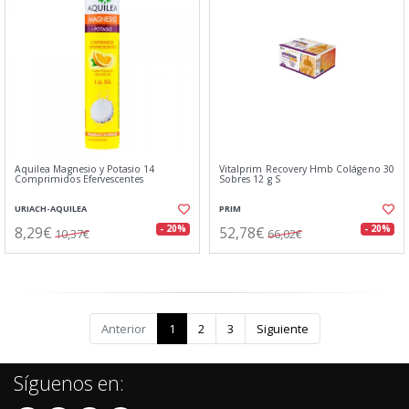
Aquilea Magnesio y Potasio 14
Vitalprim Recovery Hmb Colágeno 30
Comprimidos Efervescentes
Sobres 12 g S
URIACH-AQUILEA
PRIM
8,29€
52,78€
- 20%
- 20%
10,37€
66,02€
Anterior
1
2
3
Siguiente
Síguenos en: