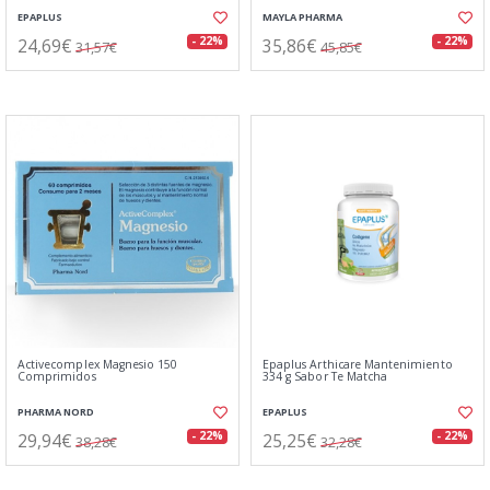
EPAPLUS
MAYLA PHARMA
24,69€
35,86€
- 22%
- 22%
31,57€
45,85€
Activecomplex Magnesio 150
Epaplus Arthicare Mantenimiento
Comprimidos
334 g Sabor Te Matcha
PHARMA NORD
EPAPLUS
29,94€
25,25€
- 22%
- 22%
38,28€
32,28€