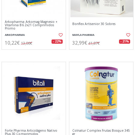
Arkopharma Arkomag Magnesio +
Bonflex Artisenior 30 Sobres
Vitamina B6 2x21 Comprimidos
Promo
ARKOPHARMA
MAYLA PHARMA
10,22€
32,99€
- 22%
- 21%
13,06€
41,87€
Forte Pharma Articolágeno Nativo
Colnatur Complex Frutas Bosque 345
Plus 30 Comprimidos
gr