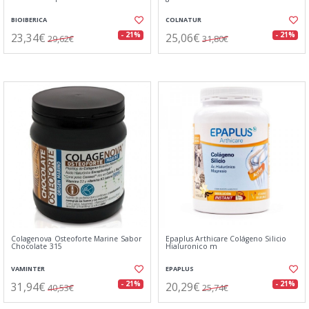
BIOIBERICA
COLNATUR
23,34€
25,06€
- 21%
- 21%
29,62€
31,80€
Colagenova Osteoforte Marine Sabor
Epaplus Arthicare Colágeno Silicio
Chocolate 315
Hialuronico m
VAMINTER
EPAPLUS
31,94€
20,29€
- 21%
- 21%
40,53€
25,74€