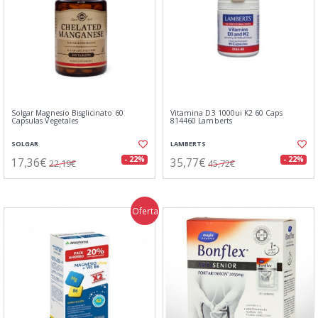
Solgar Magnesio Bisglicinato 60
Vitamina D3 1000ui K2 60 Caps
Capsulas Vegetales
814460 Lamberts
SOLGAR
LAMBERTS
17,36€
35,77€
- 22%
- 22%
22,19€
45,72€
Oferta