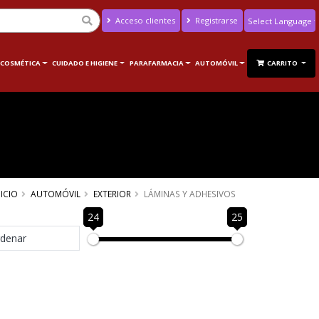
Acceso clientes
Registrarse
Powered by
Translate
 COSMÉTICA
CUIDADO E HIGIENE
PARAFARMACIA
AUTOMÓVIL
CARRITO
NICIO
AUTOMÓVIL
EXTERIOR
LÁMINAS Y ADHESIVOS
24
25
denar