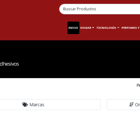
INICIO
HOGAR
TECNOLOGÍA
PERFUMES Y
adhesivos
I
Marcas
Or