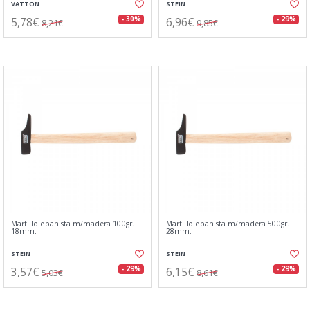
VATTON
STEIN
5,78€
6,96€
- 30%
- 29%
8,21€
9,85€
Martillo ebanista m/madera 100gr.
Martillo ebanista m/madera 500gr.
18mm.
28mm.
STEIN
STEIN
3,57€
6,15€
- 29%
- 29%
5,03€
8,61€