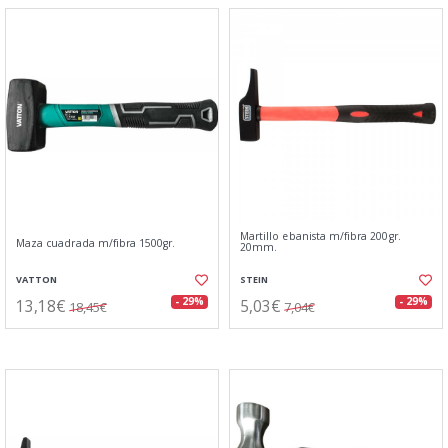
Martillo ebanista m/fibra 200gr.
Maza cuadrada m/fibra 1500gr.
20mm.
VATTON
STEIN
13,18€
5,03€
- 29%
- 29%
18,45€
7,04€