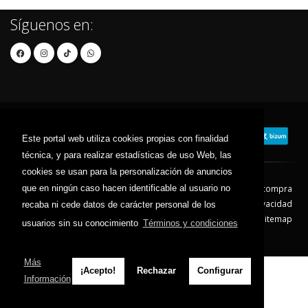
Síguenos en:
Este portal web utiliza cookies propias con finalidad
técnica, y para realizar estadísticas de uso Web, las
cookies se usan para la personalización de anuncios
que en ningún caso hacen identificable al usuario no
Contacto
Aviso Legal
Condiciones de compra
Política de envíos
Política de devolución
Política de Privacidad
recaba ni cede datos de carácter personal de los
Política de Cookies
Sitemap
usuarios sin su conocimiento
Términos y condiciones
© 2026 - Todos los derechos reservados.
Más
¡Acepto!
Rechazar
Configurar
Información