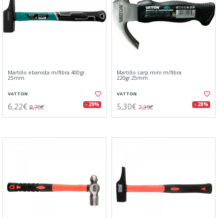
Martillo ebanista m/fibra 400gr.
Martillo carp.mini m/fibra
25mm.
220gr.25mm.
VATTON
VATTON
6,22€
5,30€
- 29%
- 28%
8,70€
7,39€