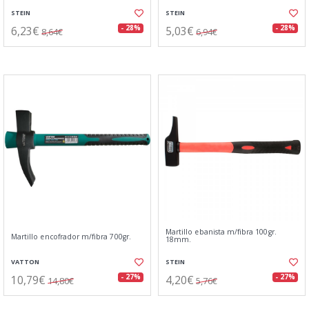
STEIN
STEIN
6,23€
5,03€
- 28%
- 28%
8,64€
6,94€
Martillo ebanista m/fibra 100gr.
Martillo encofrador m/fibra 700gr.
18mm.
VATTON
STEIN
10,79€
4,20€
- 27%
- 27%
14,80€
5,76€