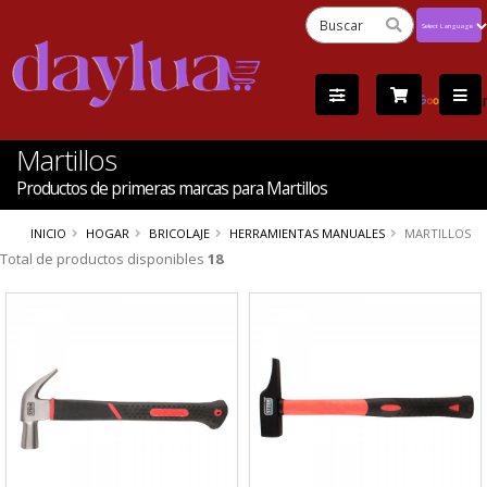
Powered
by
Tra
Martillos
Productos de primeras marcas para Martillos
INICIO
HOGAR
BRICOLAJE
HERRAMIENTAS MANUALES
MARTILLOS
Total de productos disponibles
18