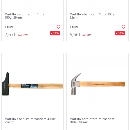
Martillo carpintero m/fibra
Martillo ebanista m/fibra 300gr.
680gr.29mm.
22mm.
STEIN
STEIN
7,67€
5,66€
- 30%
- 30%
10,96€
8,04€
Martillo ebanista m/madera 400gr.
Martillo carpintero m/madera
25mm.
680gr.29mm.