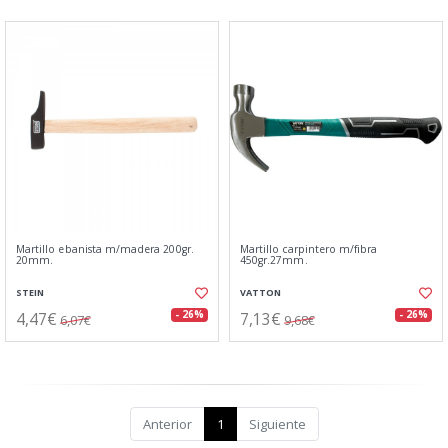
Martillo ebanista m/madera 200gr.
Martillo carpintero m/fibra
20mm.
450gr.27mm.
STEIN
VATTON
4,47€
7,13€
- 26%
- 26%
6,07€
9,68€
Anterior
1
Siguiente