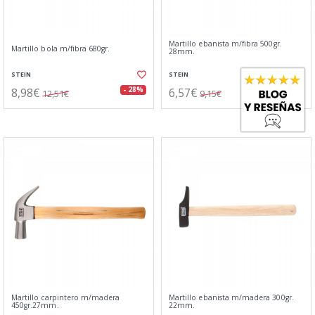
Martillo ebanista m/fibra 500gr.
Martillo bola m/fibra 680gr.
28mm.
STEIN
STEIN
8,98€
6,57€
- 28%
- 28%
12,51€
9,15€
Martillo carpintero m/madera
Martillo ebanista m/madera 300gr.
450gr.27mm.
22mm.