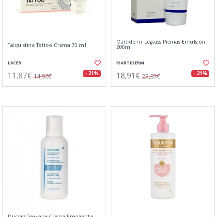
Martiderm Legvass Piernas Emulsión
Talquistina Tattoo Crema 70 ml
200ml
LACER
MARTIDERM
11,87€
18,91€
- 21%
- 21%
14,96€
23,83€
Ducray Dexyane Crema Emoliente