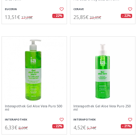
EUCERIN
CERAVE
13,51€
25,85€
- 22%
- 22%
17,28€
33,05€
Interapothek Gel Aloe Vera Puro 500
Interapothek Gel Aloe Vera Puro 250
ml
ml
INTERAPOTHEK
INTERAPOTHEK
6,33€
4,52€
- 22%
- 21%
8,09€
5,74€