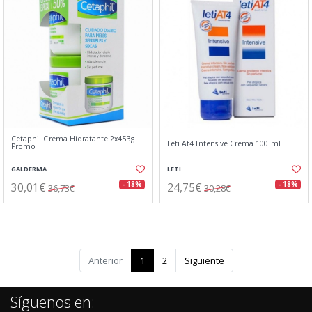
Cetaphil Crema Hidratante 2x453g
Leti At4 Intensive Crema 100 ml
Promo
GALDERMA
LETI
30,01€
24,75€
- 18%
- 18%
36,73€
30,28€
Anterior
1
2
Siguiente
Síguenos en: