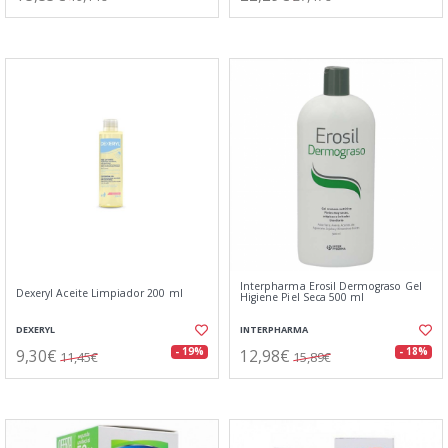
Interpharma Erosil Dermograso Gel
Dexeryl Aceite Limpiador 200 ml
Higiene Piel Seca 500 ml
DEXERYL
INTERPHARMA
9,30€
12,98€
- 19%
- 18%
11,45€
15,89€