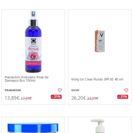
Pranarôm Hidrolato Rosa de
Vichy Uv Clear Fluido SPF 50 40 ml
Damasco Bio 150ml
PRANAROM
VICHY
13,89€
26,20€
- 21%
- 21%
17,63€
33,25€