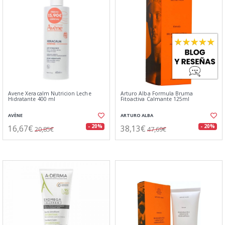
Avene Xeracalm Nutricion Leche
Arturo Alba Formula Bruma
Hidratante 400 ml
Fitoactiva Calmante 125ml
AVÈNE
ARTURO ALBA
16,67€
38,13€
- 20%
- 20%
20,85€
47,69€