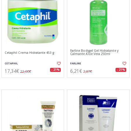
Farline Bodygel Gel Hidratante y
Cetaphil Crema Hidratante 453 g
Calmante Aloe Vera 250ml
CETAPHIL
FARLINE
17,34€
6,21€
- 21%
- 21%
22,00€
7,87€