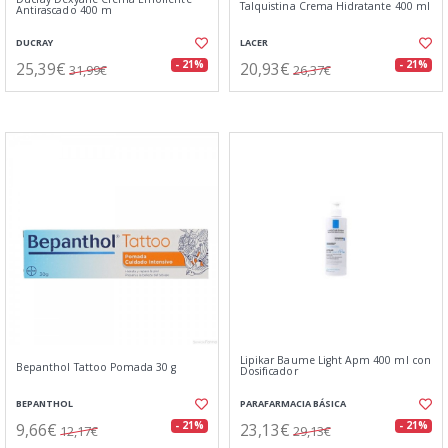
Talquistina Crema Hidratante 400 ml
Antirascado 400 m
DUCRAY
LACER
25,39€
20,93€
- 21%
- 21%
31,99€
26,37€
Lipikar Baume Light Apm 400 ml con
Bepanthol Tattoo Pomada 30 g
Dosificador
BEPANTHOL
PARAFARMACIA BÁSICA
9,66€
23,13€
- 21%
- 21%
12,17€
29,13€