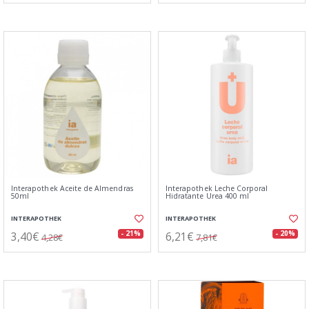
Interapothek Aceite de Almendras
Interapothek Leche Corporal
50ml
Hidratante Urea 400 ml
INTERAPOTHEK
INTERAPOTHEK
3,40€
6,21€
- 21%
- 20%
4,28€
7,81€