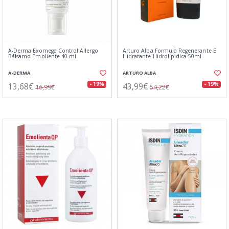
A-Derma Exomega Control Allergo
Arturo Alba Formula Regenerante E
Bálsamo Emoliente 40 ml
Hidratante Hidrolipidica 50ml
A-DERMA
ARTURO ALBA
13,68€
43,99€
- 19%
- 19%
16,99€
54,22€