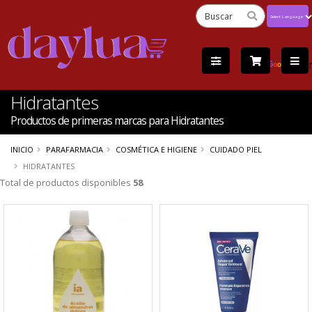
Powered
by
Tra
Hidratantes
Productos de primeras marcas para Hidratantes
INICIO
PARAFARMACIA
COSMÉTICA E HIGIENE
CUIDADO PIEL
HIDRATANTES
Total de productos disponibles
58