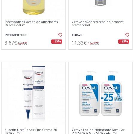
Interapothek Aceite de Almendras
Cerave advanced repair ointment
Dulces 250 ml
crema 50ml
INTERAPOTHEK
CERAVE
3,67€
11,33€
- 55%
- 29%
8,18€
16,00€
Eucerin UreaRepair Plus Crema 30
CeraVe Loción Hidratante Familiar
Urea 75ml
Piel Seca a Muy Seca 2x473ml