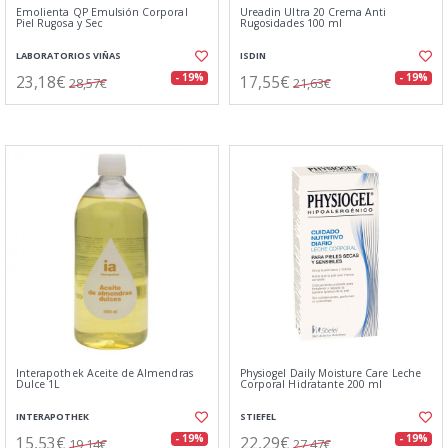
Emolienta QP Emulsión Corporal
Ureadin Ultra 20 Crema Anti
Piel Rugosa y Sec
Rugosidades 100 ml
LABORATORIOS VIÑAS
ISDIN
23,18€
17,55€
- 19%
- 19%
28,57€
21,63€
Interapothek Aceite de Almendras
Physiogel Daily Moisture Care Leche
Dulce 1L
Corporal Hidratante 200 ml
INTERAPOTHEK
STIEFEL
15,53€
22,29€
- 19%
- 19%
19,14€
27,47€