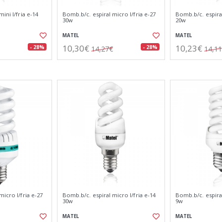
ini l/fria e-14
Bomb.b/c. espiral micro l/fria e-27
Bomb.b/c. espiral
30w
20w
MATEL
MATEL
10,30€
10,23€
- 28%
- 28%
14,27€
14,1
micro l/fria e-27
Bomb.b/c. espiral micro l/fria e-14
Bomb.b/c. espiral
30w
9w
MATEL
MATEL