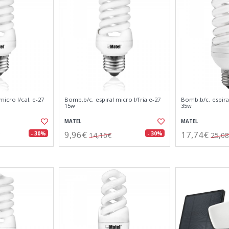
micro l/cal. e-27
Bomb.b/c. espiral micro l/fria e-27
Bomb.b/c. espiral
15w
35w
MATEL
MATEL
9,96€
17,74€
- 30%
- 30%
14,16€
25,0