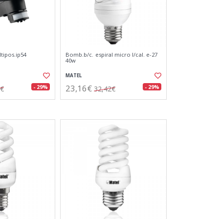
tipos.ip54
Bomb.b/c. espiral micro l/cal. e-27
40w
MATEL
23,16€
- 29%
- 29%
6€
32,42€