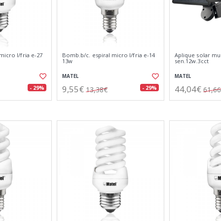
micro l/fria e-27
Bomb.b/c. espiral micro l/fria e-14
Aplique solar mul
13w
sen.12w.3cct
MATEL
MATEL
9,55€
44,04€
- 29%
- 29%
13,38€
61,6