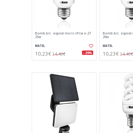
Bomb.b/c. espiral micro l/fria e-27
Bomb.b/c. espiral 
25w
20w
MATEL
MATEL
10,23€
10,23€
- 29%
14,40€
14,40€