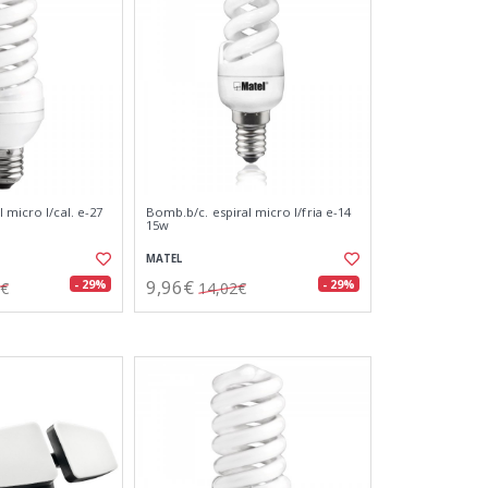
 micro l/cal. e-27
Bomb.b/c. espiral micro l/fria e-14
15w
MATEL
9,96€
- 29%
- 29%
8€
14,02€