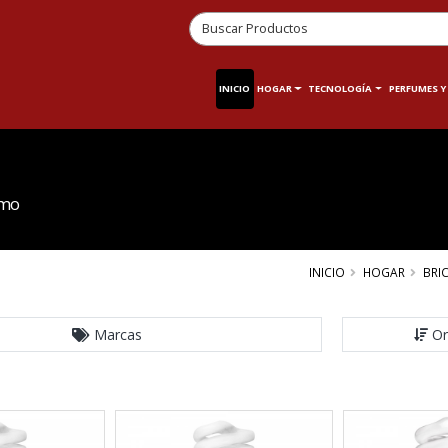
INICIO
HOGAR
TECNOLOGÍA
PERFUMES Y
umo
INICIO
HOGAR
BRI
Marcas
Or