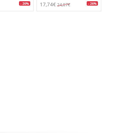
17,74€
- 26%
- 26%
24,07€