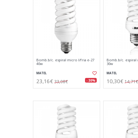
Bomb.b/c. espiral micro l/fria e-27
Bomb.b/c. espiral 
40w
30w
MATEL
MATEL
23,16€
10,30€
- 30%
33,08€
14,71€