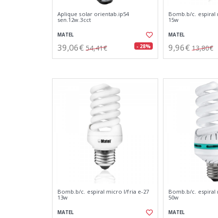
Aplique solar orientab.ip54
Bomb.b/c. espiral m
sen.12w.3cct
15w
MATEL
MATEL
39,06€
9,96€
- 28%
54,41€
13,80€
Bomb.b/c. espiral micro l/fria e-27
Bomb.b/c. espiral 
13w
50w
MATEL
MATEL