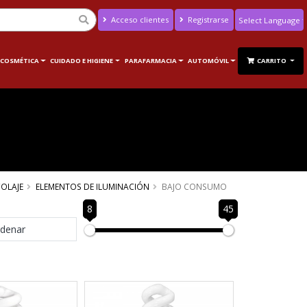
Acceso clientes
Registrarse
Powered by
Translate
 COSMÉTICA
CUIDADO E HIGIENE
PARAFARMACIA
AUTOMÓVIL
CARRITO
COLAJE
ELEMENTOS DE ILUMINACIÓN
BAJO CONSUMO
8
45
denar