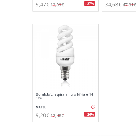
9,47€
34,68€
- 27%
12,99€
47,31€
Bomb.b/c. espiral micro l/fria e-14
11w
MATEL
9,20€
- 26%
12,48€