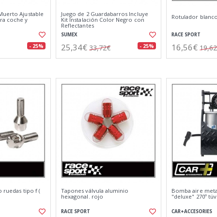
Muerto Ajustable
Juego de 2 Guardabarros Incluye
Rotulador blanc
ra coche y
Kit Instalación Color Negro con
Reflectantes
SUMEX
RACE SPORT
25,34€
16,56€
- 25%
- 25%
33,72€
19,6
 ruedas tipo f (
Tapones válvula aluminio
Bomba aire meta
hexagonal. rojo
"deluxe" 270º tüv
RACE SPORT
CAR+ACCESORIES