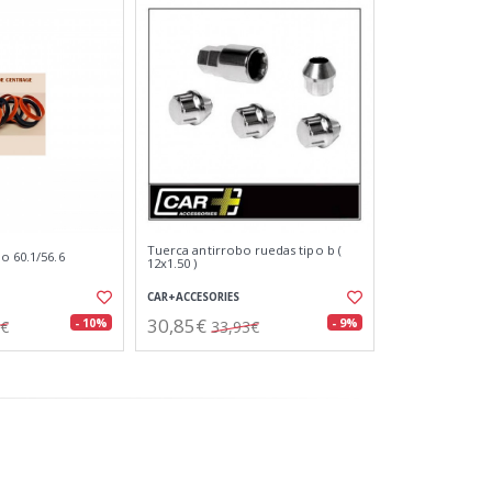
Tuerca antirrobo ruedas tipo b (
o 60.1/56.6
12x1.50 )
CAR+ACCESORIES
30,85€
- 10%
- 9%
2€
33,93€