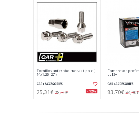
Tornillos antirrobo ruedas tipo c (
Compresor profes
14x1.25 l27 )
dc12v
CAR+ACCESORIES
CAR+ACCESORIES
25,31€
83,70€
- 12%
28,70€
94,90€