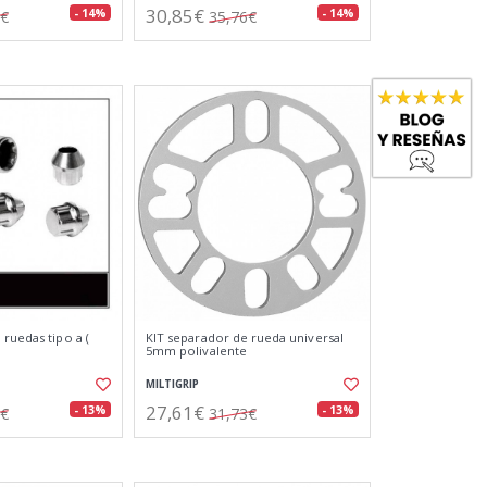
30,85€
- 14%
- 14%
7€
35,76€
ruedas tipo a (
KIT separador de rueda universal
5mm polivalente
MILTIGRIP
27,61€
- 13%
- 13%
0€
31,73€