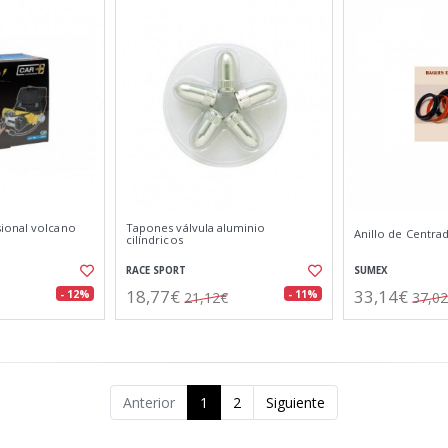
ional volcano
Tapones válvula aluminio
Anillo de Centrad
cilíndricos
RACE SPORT
SUMEX
18,77€
33,14€
- 12%
- 11%
21,12€
37,0
Anterior
1
2
Siguiente