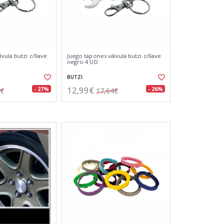
vula butzi c/llave
Juego tapones válvula butzi c/llave
negro 4 UD
BUTZI
12,99€
- 27%
- 26%
7€
17,64€