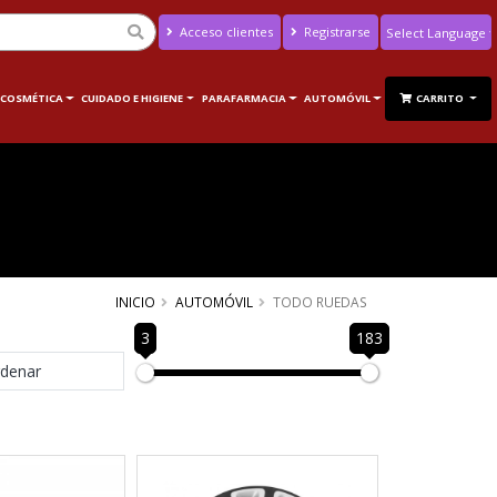
Acceso clientes
Registrarse
Powered by
Translate
 COSMÉTICA
CUIDADO E HIGIENE
PARAFARMACIA
AUTOMÓVIL
CARRITO
INICIO
AUTOMÓVIL
TODO RUEDAS
3
183
denar