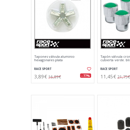
Tapones válvula aluminio
Tapón válvula cr
hexagonales plata
cubierta verde. bl
RACE SPORT
RACE SPORT
3,89€
11,45€
- 77%
16,89€
21,75€