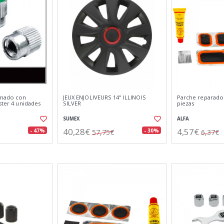
omado con
JEUX ENJOLIVEURS 14" ILLINOIS
Parche reparado
ister 4 unidades
SILVER
piezas
SUMEX
ALFA
40,28€
4,57€
- 47%
- 30%
57,75€
6,37€