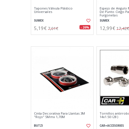
Tapones Válvula Plástico
Espejo de Angulo 
Universales
De Punto Ciego Pa
Furgonetas
SUMEX
SUMEX
5,19€
12,99€
- 26%
7,01€
17,42€
Cinta Decorativa Para Llantas 3M
Tornillos antirrobo
"Rojo" 5Mmx 1,70M
14x1.50 l28 )
BUTZI
CAR+ACCESORIES