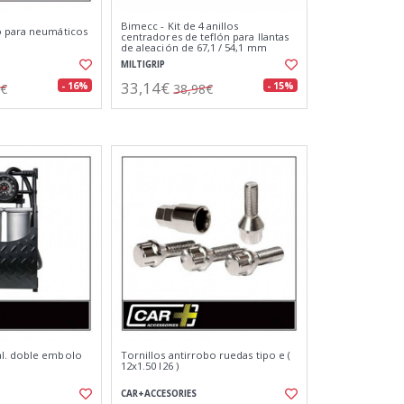
Bimecc - Kit de 4 anillos
o para neumáticos
centradores de teflón para llantas
de aleación de 67,1 / 54,1 mm
MILTIGRIP
33,14€
- 16%
- 15%
2€
38,98€
l. doble embolo
Tornillos antirrobo ruedas tipo e (
12x1.50 l26 )
CAR+ACCESORIES