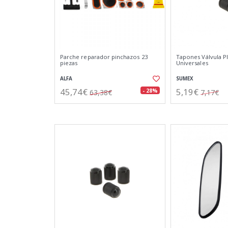
Parche reparador pinchazos 23
Tapones Válvula Pl
piezas
Universales
ALFA
SUMEX
45,74€
5,19€
- 28%
63,38€
7,17€