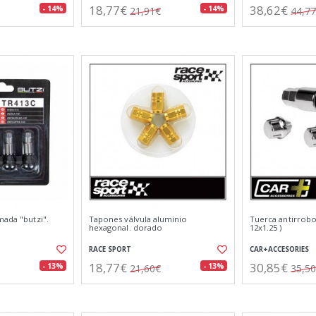
18,77€
38,62€
- 14%
- 14%
21,91€
44,7
mada "butzi".
Tapones válvula aluminio
Tuerca antirrobo 
hexagonal. dorado
12x1.25 )
RACE SPORT
CAR+ACCESORIES
18,77€
30,85€
- 13%
- 13%
21,60€
35,5