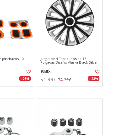
r pinchazos 10
Juego de 4 Tapacubos de 16
Pulgadas Diseño Alaska Black Silver
SUMEX
51,99€
- 28%
- 28%
72,39€