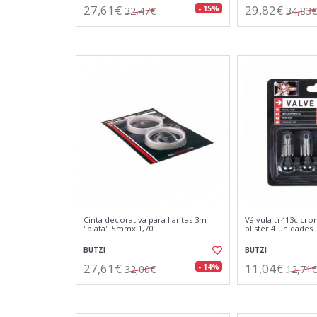
27,61€
29,82€
- 15%
32,47€
34,83€
Cinta decorativa para llantas 3m
Válvula tr413c cro
"plata" 5mmx 1,70
blíster 4 unidades.
BUTZI
BUTZI
27,61€
11,04€
- 14%
32,00€
12,71€