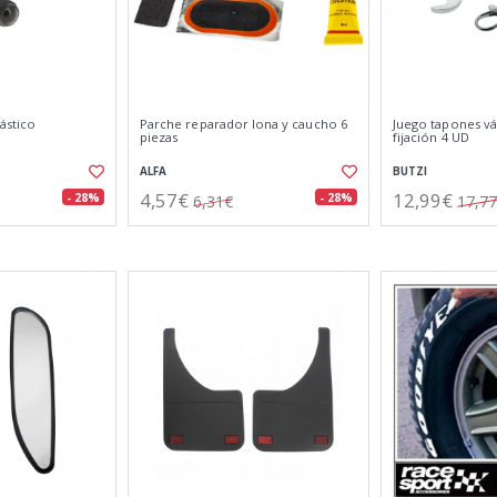
ástico
Parche reparador lona y caucho 6
Juego tapones vál
piezas
fijación 4 UD
ALFA
BUTZI
4,57€
12,99€
- 28%
- 28%
6,31€
17,7