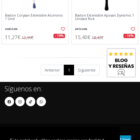
Baston Corysan Extensible Aluminio
Baston Extensible Aposan Dynamic 1
1 Und
Unidad Rick
VARISAN
APOSAN
11,27€
15,40€
- 19%
- 16%
13,90€
18,42€
Anterior
1
Siguiente
Síguenos en: