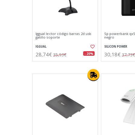
Iggual lector código barras 2d usb
Sp powerbank qx5
gatillo soporte
negro
IGGUAL
SILICON POWER
28,74€
30,18€
- 20%
35,93€
37,73€