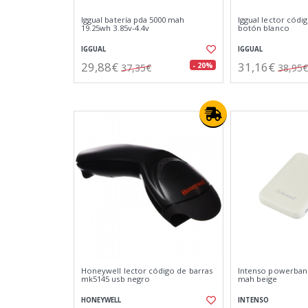
Iggual batería pda 5000 mah
Iggual lector códi
19.25wh 3.85v-4.4v
botón blanco
IGGUAL
IGGUAL
29,88€
31,16€
- 20%
37,35€
38,95€
Honeywell lector código de barras
Intenso powerbank
mk5145 usb negro
mah beige
HONEYWELL
INTENSO