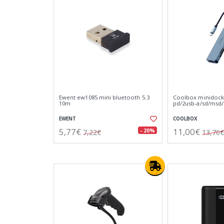
Ewent ew1085 mini bluetooth 5.3
Coolbox minidock 
10m
pd/2usb-a/sd/msd
EWENT
COOLBOX
5,77€
11,00€
- 20%
7,22€
13,76€