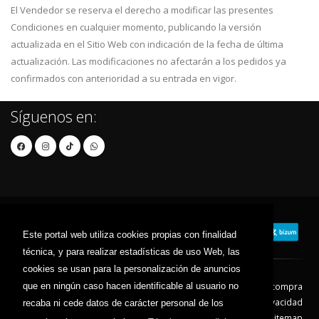
El Vendedor se reserva el derecho a modificar las presentes
Condiciones en cualquier momento, publicando la versión
actualizada en el Sitio Web con indicación de la fecha de última
actualización. Las modificaciones no afectarán a los pedidos ya
confirmados con anterioridad a su entrada en vigor.
Síguenos en:
Este portal web utiliza cookies propias con finalidad
técnica, y para realizar estadísticas de uso Web, las
cookies se usan para la personalización de anuncios
que en ningún caso hacen identificable al usuario no
Contacto
Aviso Legal
Condiciones de compra
Política de envíos
Política de devolución
Política de Privacidad
recaba ni cede datos de carácter personal de los
Política de Cookies
Sitemap